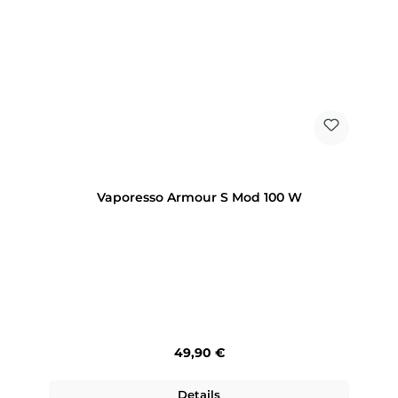
Vaporesso Armour S Mod 100 W
Regulärer Preis:
49,90 €
Details