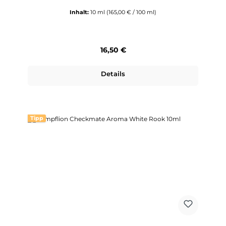
Inhalt:
10 ml
(165,00 € / 100 ml)
Regulärer Preis:
16,50 €
Details
Tipp