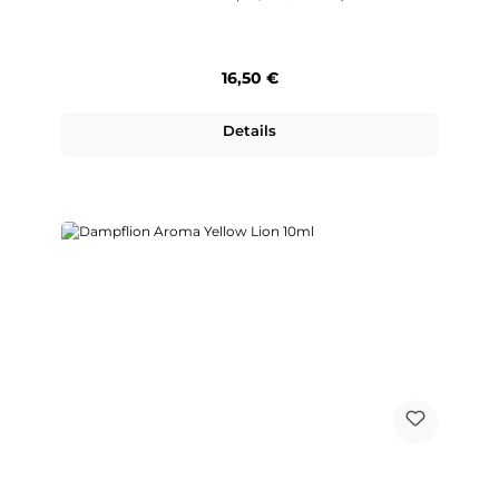
Regulärer Preis:
16,50 €
Details