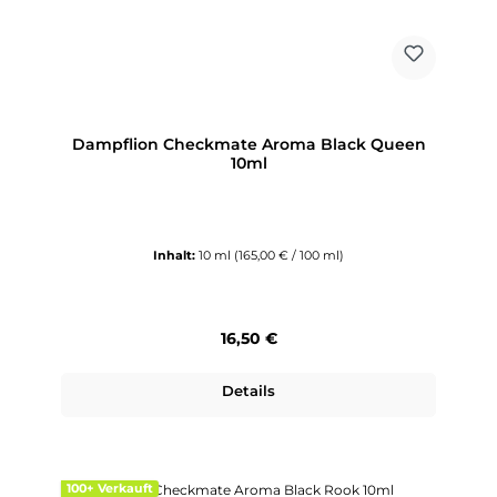
Dampflion Checkmate Aroma Black Queen
10ml
Inhalt:
10 ml
(165,00 € / 100 ml)
Regulärer Preis:
16,50 €
Details
100+ Verkauft