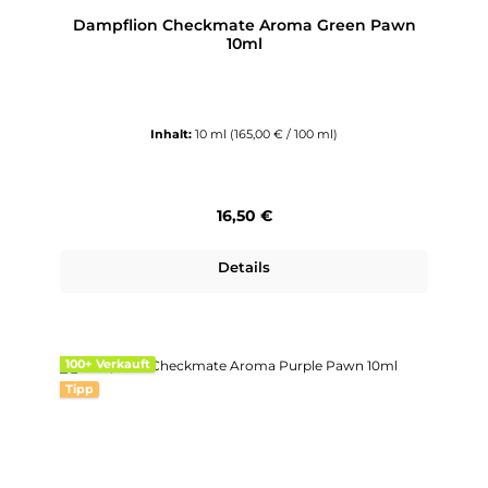
Dampflion Checkmate Aroma Green Pawn
10ml
Inhalt:
10 ml
(165,00 € / 100 ml)
Regulärer Preis:
16,50 €
Details
100+ Verkauft
Tipp