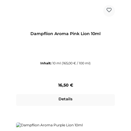
Dampflion Aroma Pink Lion 10ml
Inhalt:
10 ml
(165,00 € / 100 ml)
Regulärer Preis:
16,50 €
Details