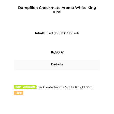
Dampflion Checkmate Aroma White King
10ml
Inhalt:
10 ml
(165,00 € / 100 ml)
Regulärer Preis:
16,50 €
Details
100+ Verkauft
Tipp