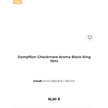
Tipp
Dampflion Checkmate Aroma Black King
10ml
Inhalt:
10 ml
(165,00 € / 100 ml)
Regulärer Preis:
16,50 €