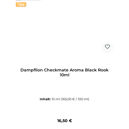
Tipp
Dampflion Checkmate Aroma Black Rook
10ml
Inhalt:
10 ml
(165,00 € / 100 ml)
Regulärer Preis:
16,50 €