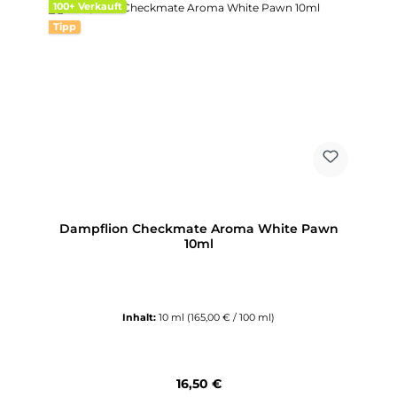
100+ Verkauft
Tipp
Dampflion Checkmate Aroma White Pawn
10ml
Inhalt:
10 ml
(165,00 € / 100 ml)
Regulärer Preis:
16,50 €