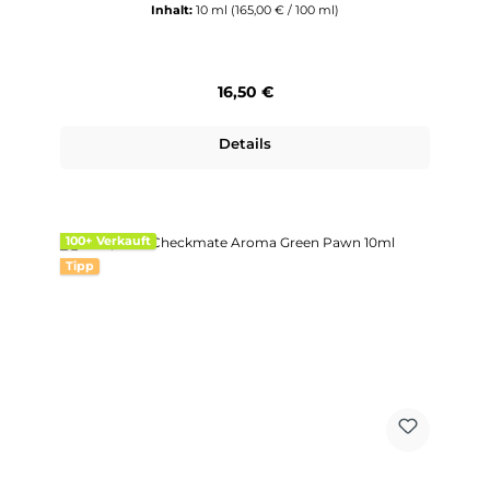
Inhalt:
10 ml
(165,00 € / 100 ml)
Regulärer Preis:
16,50 €
Details
100+ Verkauft
Tipp