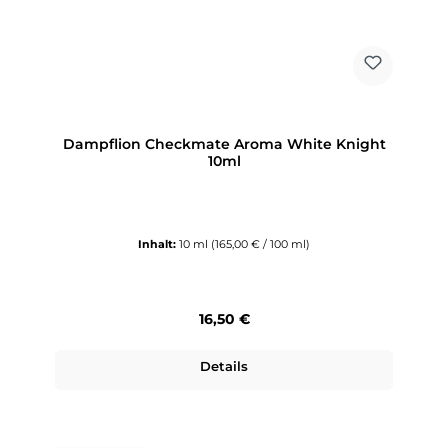
Dampflion Checkmate Aroma White Knight
10ml
Inhalt:
10 ml
(165,00 € / 100 ml)
Regulärer Preis:
16,50 €
Details