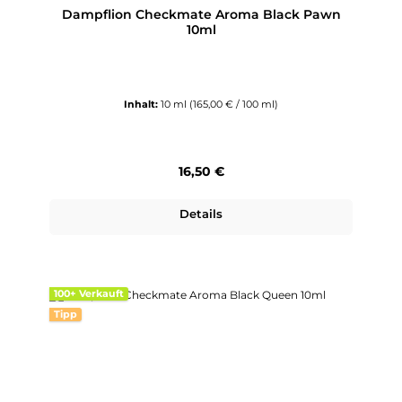
Dampflion Checkmate Aroma Black Pawn
10ml
Inhalt:
10 ml
(165,00 € / 100 ml)
Regulärer Preis:
16,50 €
Details
100+ Verkauft
Tipp