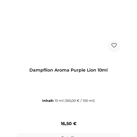
Dampflion Aroma Purple Lion 10ml
Inhalt:
10 ml
(165,00 € / 100 ml)
Regulärer Preis:
16,50 €