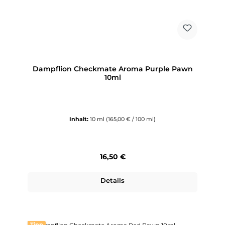
Dampflion Checkmate Aroma Purple Pawn
10ml
Inhalt:
10 ml
(165,00 € / 100 ml)
Regulärer Preis:
16,50 €
Details
Tipp