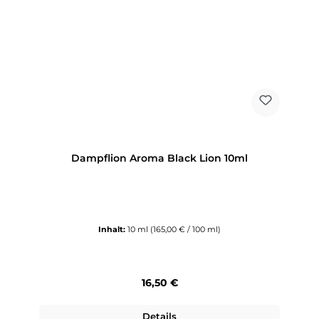
Dampflion Aroma Black Lion 10ml
Inhalt:
10 ml
(165,00 € / 100 ml)
Regulärer Preis:
16,50 €
Details