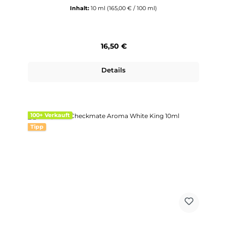
Inhalt:
10 ml
(165,00 € / 100 ml)
Regulärer Preis:
16,50 €
Details
100+ Verkauft
Tipp