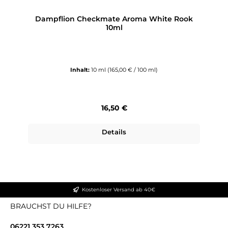
Dampflion Checkmate Aroma White Rook
10ml
Inhalt:
10 ml
(165,00 € / 100 ml)
Regulärer Preis:
16,50 €
Details
Kostenloser Versand ab 40€
BRAUCHST DU HILFE?
06221 353 7263