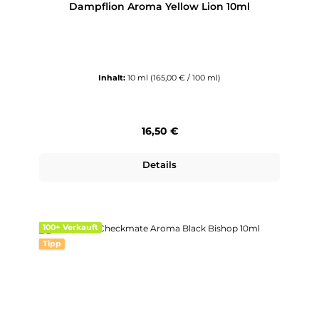
Dampflion Aroma Yellow Lion 10ml
Inhalt:
10 ml
(165,00 € / 100 ml)
Regulärer Preis:
16,50 €
Details
100+ Verkauft
Tipp