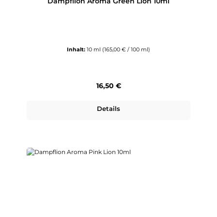
Dampflion Aroma Green Lion 10ml
Inhalt:
10 ml
(165,00 € / 100 ml)
Regulärer Preis:
16,50 €
Details