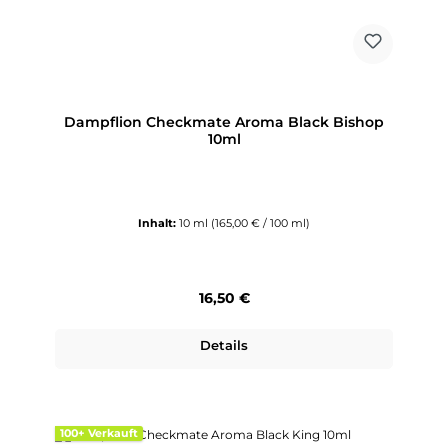
Dampflion Checkmate Aroma Black Bishop
10ml
Inhalt:
10 ml
(165,00 € / 100 ml)
Regulärer Preis:
16,50 €
Details
100+ Verkauft