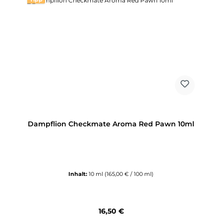
Dampflion Checkmate Aroma Red Pawn 10ml
Inhalt:
10 ml
(165,00 € / 100 ml)
Regulärer Preis:
16,50 €