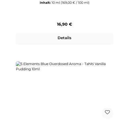
Inhalt:
10 ml
(169,00 € / 100 ml)
Regulärer Preis:
16,90 €
Details