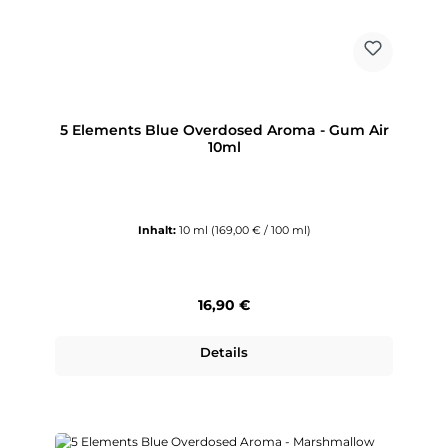
5 Elements Blue Overdosed Aroma - Gum Air
10ml
Inhalt:
10 ml
(169,00 € / 100 ml)
Regulärer Preis:
16,90 €
Details