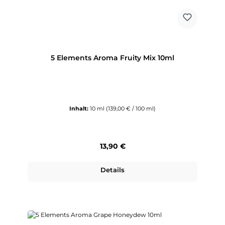
5 Elements Aroma Fruity Mix 10ml
Inhalt:
10 ml
(139,00 € / 100 ml)
Regulärer Preis:
13,90 €
Details