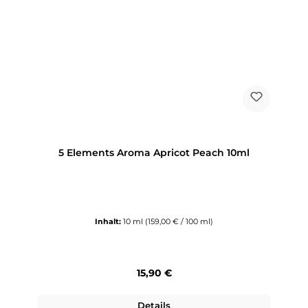
5 Elements Aroma Apricot Peach 10ml
Inhalt:
10 ml
(159,00 € / 100 ml)
Regulärer Preis:
15,90 €
Details