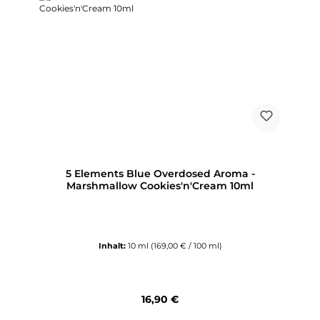
5 Elements Blue Overdosed Aroma -
Marshmallow Cookies'n'Cream 10ml
Inhalt:
10 ml
(169,00 € / 100 ml)
Regulärer Preis:
16,90 €