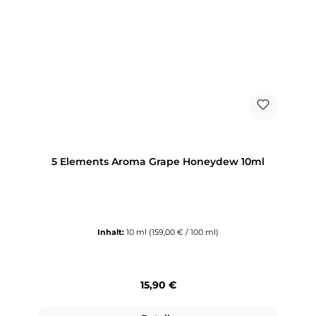
5 Elements Aroma Grape Honeydew 10ml
Inhalt:
10 ml
(159,00 € / 100 ml)
Regulärer Preis:
15,90 €