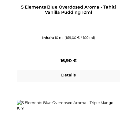
5 Elements Blue Overdosed Aroma - Tahiti
Vanilla Pudding 10ml
Inhalt:
10 ml
(169,00 € / 100 ml)
Regulärer Preis:
16,90 €
Details