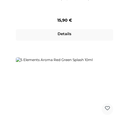
Regulärer Preis:
15,90 €
Details