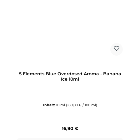
5 Elements Blue Overdosed Aroma - Banana
Ice 10ml
Inhalt:
10 ml
(169,00 € / 100 ml)
Regulärer Preis:
16,90 €