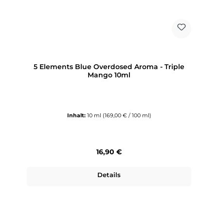
5 Elements Blue Overdosed Aroma - Triple
Mango 10ml
Inhalt:
10 ml
(169,00 € / 100 ml)
Regulärer Preis:
16,90 €
Details