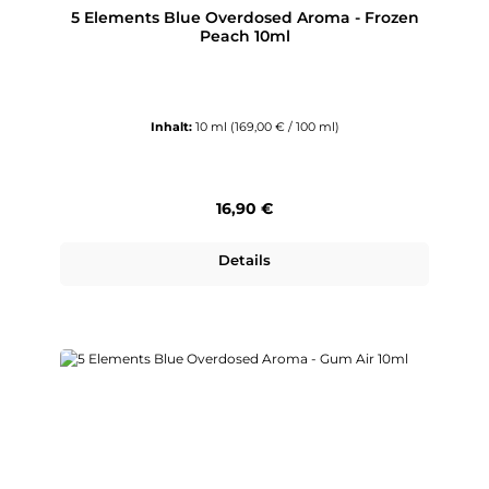
5 Elements Blue Overdosed Aroma - Frozen
Peach 10ml
Inhalt:
10 ml
(169,00 € / 100 ml)
Regulärer Preis:
16,90 €
Details