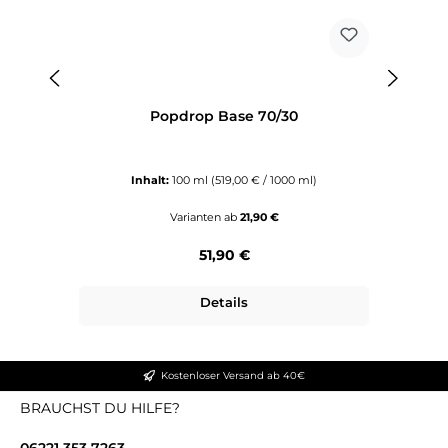
Popdrop Base 70/30
Inhalt:
100 ml
(519,00 € / 1000 ml)
Varianten ab
21,90 €
Regulärer Preis:
51,90 €
Details
Kostenloser Versand ab 40€
BRAUCHST DU HILFE?