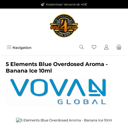
Kostenloser Versand ab 40€
Zum Hauptinhalt springen
Du hast 0 Produkt
Navigation
5 Elements Blue Overdosed Aroma -
Banana Ice 10ml
Bildergalerie überspringen