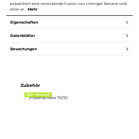
präsentiert eine verlockende Fusion von cremiger Banane und
einer er…
Mehr
Eigenschaften
Datenblätter
Bewertungen
Produktgalerie überspringen
Zubehör
100+ Verkauft
100