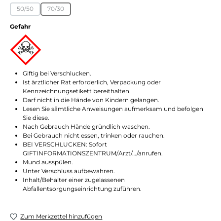
50/50
70/30
(Diese Option ist zurzeit nicht verfügbar.)
(Diese Option ist zurzeit nicht verfügbar.)
Gefahr
Giftig bei Verschlucken.
Ist ärztlicher Rat erforderlich, Verpackung oder
Kennzeichnungsetikett bereithalten.
Darf nicht in die Hände von Kindern gelangen.
Lesen Sie sämtliche Anwei­sungen aufmerksam und befolgen
Sie diese.
Nach Gebrauch Hände gründlich waschen.
Bei Gebrauch nicht essen, trinken oder rauchen.
BEI VERSCHLUCKEN: Sofort
GIFTINFORMATIONSZENTRUM/Arzt/…/anrufen.
Mund ausspülen.
Unter Verschluss aufbewahren.
Inhalt/Behälter einer zugelassenen
Abfallentsorgungseinrichtung zuführen.
Zum Merkzettel hinzufügen