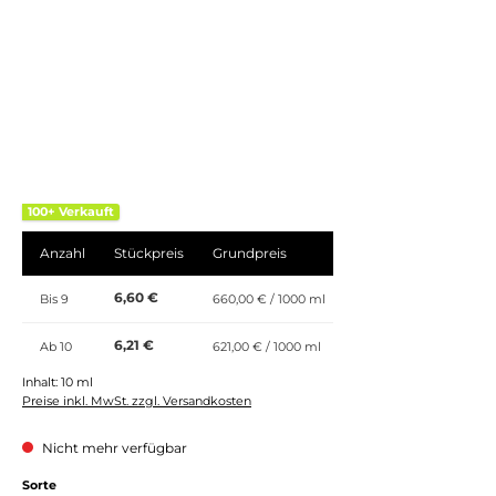
100+ Verkauft
Anzahl
Stückpreis
Grundpreis
6,60 €
Bis
9
660,00 € / 1000 ml
6,21 €
Ab
10
621,00 € / 1000 ml
Inhalt:
10 ml
Preise inkl. MwSt. zzgl. Versandkosten
Nicht mehr verfügbar
auswählen
Sorte