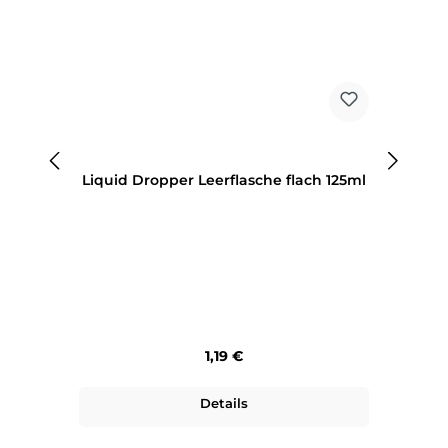
Liquid Dropper Leerflasche flach 125ml
Regulärer Preis:
1,19 €
Details