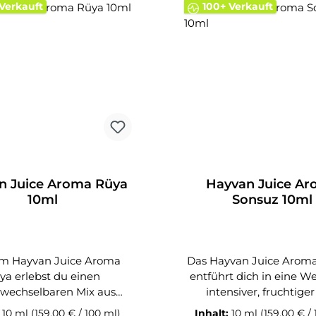
Verkauft
100+ Verkauft
tsteht, der zu jeder
Fruchtaromen bevorzug
heit passt. Ideal für alle
Aroma wird als Longfill g
n aromatisch-intensiven
und muss nur noch mit 
Lieferumfang: 1x
optional Nikotinshots au
Juice Aroma Hasret 10ml
werden. Einfach schütteln
ist dein individuelles L
Lieferumfang: 1x Hayva
Aroma Hayat 10
n Juice Aroma Rüya
Hayvan Juice A
10ml
Sonsuz 10ml
em Hayvan Juice Aroma
Das Hayvan Juice Arom
ya erlebst du einen
entführt dich in eine Wel
wechselbaren Mix aus
intensiver, fruchtige
en Noten und einer sanft-
cremiger Aromen. De
:
10 ml
(159,00 € / 100 ml)
Inhalt:
10 ml
(159,00 € /