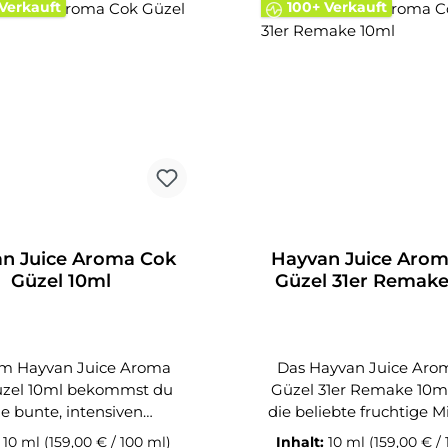
Verkauft
100+ Verkauft
n Juice Aroma Cok
Hayvan Juice Aro
Güzel 10ml
Güzel 31er Remake
em Hayvan Juice Aroma
Das Hayvan Juice Aro
üzel 10ml bekommst du
Güzel 31er Remake 10ml
ne bunte, intensiven
die beliebte fruchtige 
macksmix, der seinem
des Originals in eine
:
10 ml
(159,00 € / 100 ml)
Inhalt:
10 ml
(159,00 € /