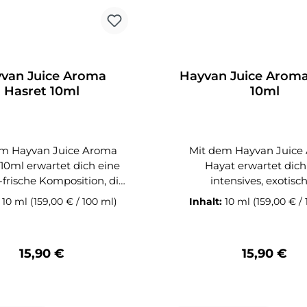
Dampferlebnis.
schaffen. Lieferumfang: 1x
umfang: 1x Hayvan Juice
Hayvan Juice Aroma Efs
roma Dünya 10ml
van Juice Aroma
Hayvan Juice Arom
Hasret 10ml
10ml
em Hayvan Juice Aroma
Mit dem Hayvan Juice
 10ml erwartet dich eine
Hayat erwartet dich
-frische Komposition, die
intensives, exotisc
Lust auf mehr macht. Das
Geschmackserlebnis g
:
10 ml
(159,00 € / 100 ml)
Inhalt:
10 ml
(159,00 € /
reint saftige Beeren mit
typischen Hayvan-Stil. D
elebenden Zitrusnote und
Aromakomposition ver
o für ein ausgewogenes,
fruchtige Süße mit einer 
Regulärer Preis:
Regulärer 
15,90 €
15,90 €
es Geschmacksprofil. Die
belebenden Note und sor
ige Süße trifft auf eine
ein ausgewogenes, voll
hte, spritzige Frische,
Dampferlebnis. Ideal für 
ch ein vielseitiger Mix
kräftige, erfrische