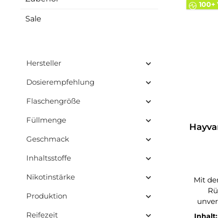
100+ 
en
Gelegen
Sale
Fans vo
Frucht-Liquids. 
Hayvan 
Hersteller
Dosierempfehlung
Flaschengröße
Füllmenge
Hayva
Geschmack
Inhaltsstoffe
Nikotinstärke
Mit d
Rü
Produktion
unver
fruchtig
Reifezeit
Inhalt