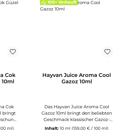
100+ Verkauft
ma Cok
Hayvan Juice Aroma Cool
 10ml
Gazoz 10ml
ma Cok
Das Hayvan Juice Aroma Cool
 bringt
Gazoz 10ml bringt den beliebten
Mischung
Geschmack klassischer Gazoz-
r neu
Limonade in Kombination mit
 100 ml)
Inhalt:
10 ml
(159,00 € / 100 ml)