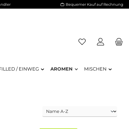
ändler
Bequemer Kauf auf Rechnung
Du hast 0 Produkte a
ILLED / EINWEG
AROMEN
MISCHEN