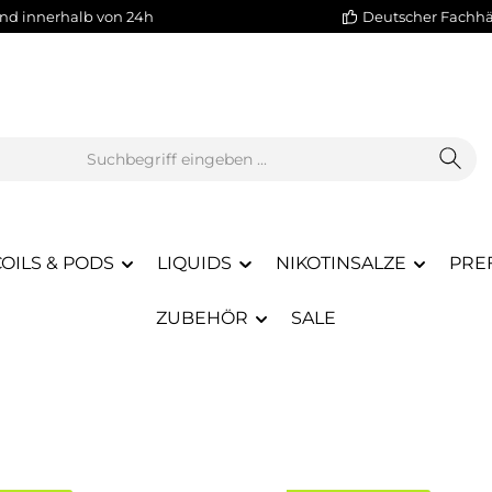
nd innerhalb von 24h
Deutscher Fachh
OILS & PODS
LIQUIDS
NIKOTINSALZE
PREF
ZUBEHÖR
SALE