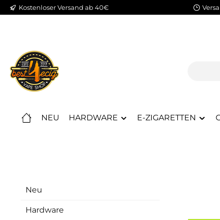
Kostenloser Versand ab 40€
Versa
m Hauptinhalt springen
Zur Suche springen
Zur Hauptnavigation springen
NEU
HARDWARE
E-ZIGARETTEN
C
Neu
Hardware