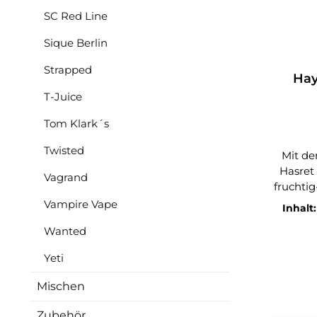
SC Red Line
Liefer
Sique Berlin
A
Strapped
Hay
T-Juice
Tom Klark´s
Twisted
Mit d
Hasret
Vagrand
fruchtig
sofort 
Vampire Vape
Inhalt
Aroma ve
Wanted
einer b
sorgt s
Yeti
lebendig
frucht
Mischen
leic
wodur
Zubehör