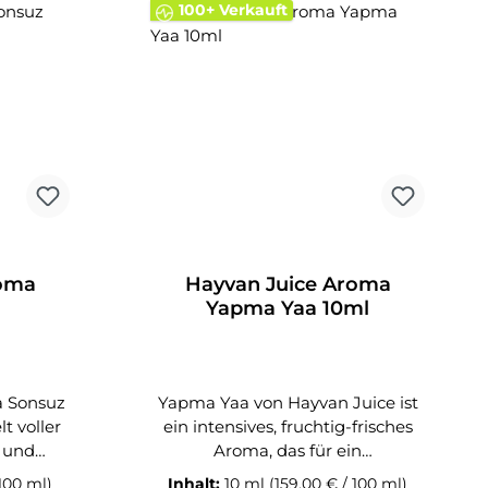
100+ Verkauft
en. Das
60-ml-Flasche, wird Para Yok
eliefert
einfach mit Base und optional
Base und
Nikotinshots aufgefüllt –
fgefüllt
schütteln, reifen lassen und
 – fertig
genießen. Lieferumfang: 1x
iquid.
Hayvan Juice Aroma Para Yok
n Juice
10ml
ml
roma
Hayvan Juice Aroma
Yapma Yaa 10ml
a Sonsuz
Yapma Yaa von Hayvan Juice ist
t voller
ein intensives, fruchtig-frisches
r und
Aroma, das für ein
r Name
außergewöhnlich rundes und
 100 ml)
Inhalt:
10 ml
(159,00 € / 100 ml)