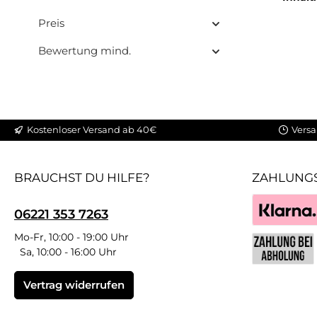
cremi
mitei
Preis
Name „R
Bewertung mind.
und ge
Aroma: 
absol
Typisch
auch 
Kostenloser Versand ab 40€
Versa
G
hervorra
fruch
BRAUCHST DU HILFE?
ZAHLUNG
einem 
Perf
geeign
06221 353 7263
wird in
Klarna
Mo-Fr, 10:00 - 19:00 Uhr
10 ml
Sa, 10:00 - 16:00 Uhr
geliefe
Benutzerdefin
optiona
Vertrag widerrufen
sch
Liefer