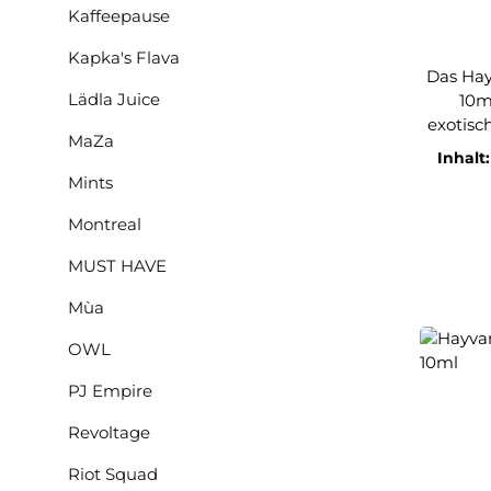
Kaffeepause
Kapka's Flava
Das Ha
Lädla Juice
10ml
exotisc
MaZa
das an 
Inhalt
Früch
Mints
har
ausge
Montreal
ideal 
MUST HAVE
Longfill
dennoc
Mùa
Dieses
seine Vi
OWL
herv
Frucht
PJ Empire
ko
Revoltage
Liquid
Jeder 
Riot Squad
rund