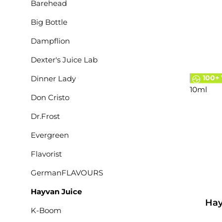
Barehead
Namen 
Güzel“ b
Big Bottle
schön“
saftig
Dampflion
fris
angen
Dexter's Juice Lab
Ergebni
100+ 
Dinner Lady
Cocktail
a
Don Cristo
Genuss
fein a
Dr.Frost
s
harmon
Evergreen
süß
Flavorist
u
Liefer
GermanFLAVOURS
Aro
Hayvan Juice
Hay
K-Boom