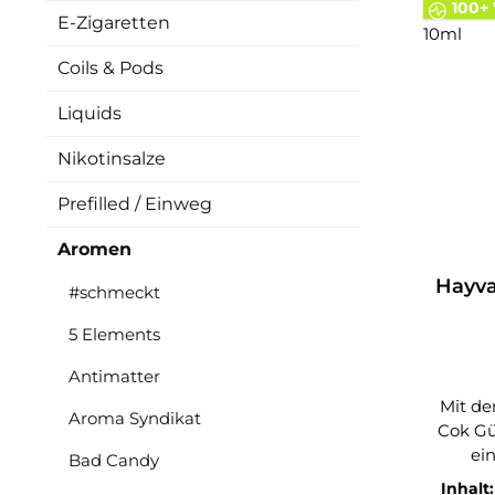
100+ 
E-Zigaretten
Coils & Pods
Liquids
Nikotinsalze
Prefilled / Einweg
Aromen
Hayva
#schmeckt
5 Elements
Antimatter
Mit d
Aroma Syndikat
Cok G
ei
Bad Candy
Gesch
Inhalt