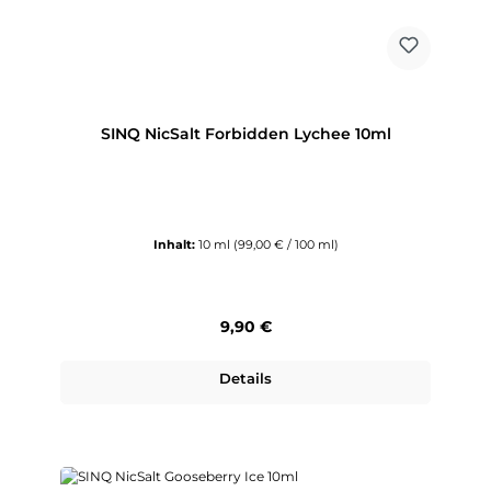
SINQ NicSalt Forbidden Lychee 10ml
Inhalt:
10 ml
(99,00 € / 100 ml)
Regulärer Preis:
9,90 €
Details