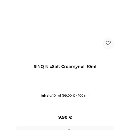
SINQ NicSalt Creamynell 10ml
Inhalt:
10 ml
(99,00 € / 100 ml)
Regulärer Preis:
9,90 €