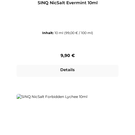
SINQ NicSalt Evermint 10ml
Inhalt:
10 ml
(99,00 € / 100 ml)
Regulärer Preis:
9,90 €
Details