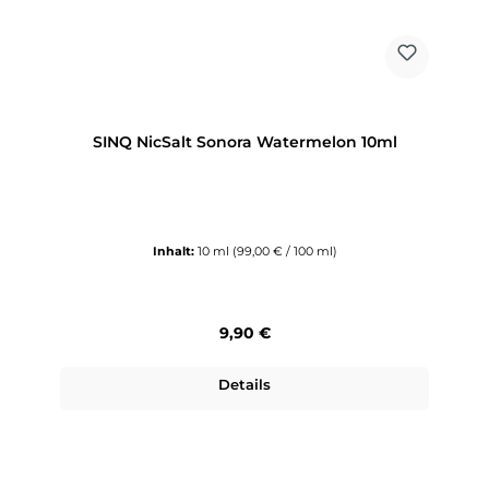
SINQ NicSalt Sonora Watermelon 10ml
Inhalt:
10 ml
(99,00 € / 100 ml)
Regulärer Preis:
9,90 €
Details