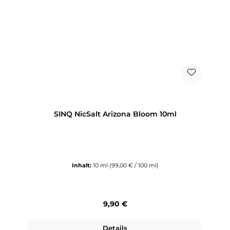
SINQ NicSalt Arizona Bloom 10ml
Inhalt:
10 ml
(99,00 € / 100 ml)
Regulärer Preis:
9,90 €
Details