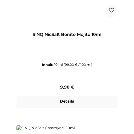
SINQ NicSalt Bonito Mojito 10ml
Inhalt:
10 ml
(99,00 € / 100 ml)
Regulärer Preis:
9,90 €
Details