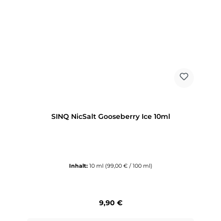
SINQ NicSalt Gooseberry Ice 10ml
Inhalt:
10 ml
(99,00 € / 100 ml)
Regulärer Preis:
9,90 €