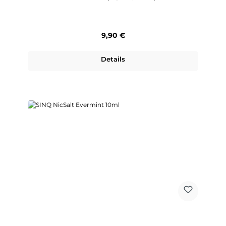
Regulärer Preis:
9,90 €
Details