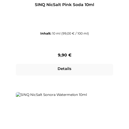
SINQ NicSalt Pink Soda 10ml
Inhalt:
10 ml
(99,00 € / 100 ml)
Regulärer Preis:
9,90 €
Details