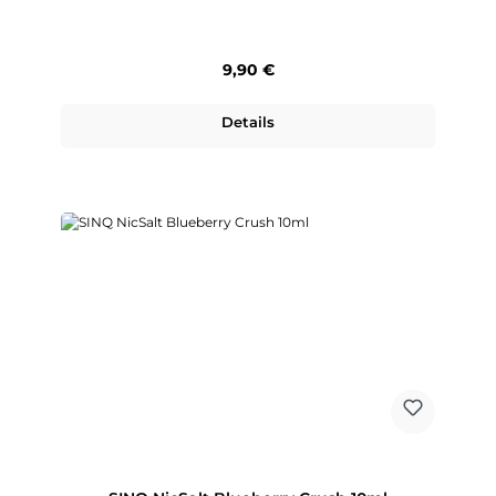
Regulärer Preis:
9,90 €
Details