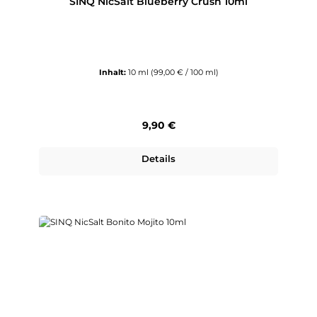
SINQ NicSalt Blueberry Crush 10ml
Inhalt:
10 ml
(99,00 € / 100 ml)
Regulärer Preis:
9,90 €
Details