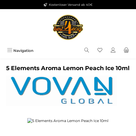
Kostenloser Versand ab 40€
Zum Hauptinhalt springen
Du hast 0 Produkt
Navigation
5 Elements Aroma Lemon Peach Ice 10ml
Bildergalerie überspringen