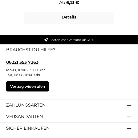
Regulärer Preis:
Ab
6,21 €
Details
Kostenloser Versand ab 40€
BRAUCHST DU HILFE?
06221 353 7263
Mo-Fr, 10:00 - 19:00 Uhr
Sa, 10:00 - 16:00 Uhr
Vertrag widerrufen
ZAHLUNGSARTEN
VERSANDARTEN
SICHER EINKAUFEN