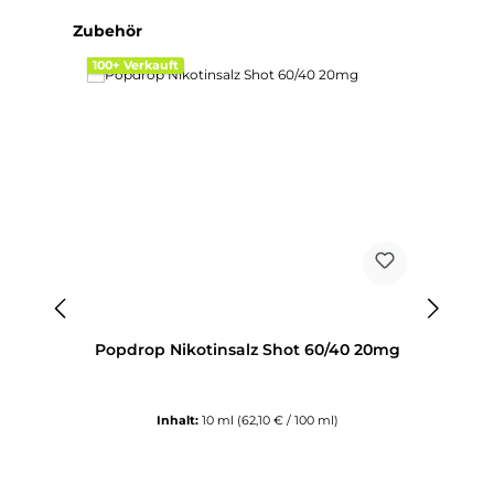
Produktgalerie überspringen
Zubehör
100+ Verkauft
Popdrop Nikotinsalz Shot 60/40 20mg
Inhalt:
10 ml
(62,10 € / 100 ml)