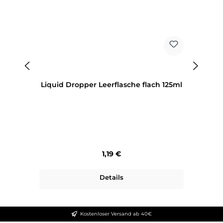
Liquid Dropper Leerflasche flach 125ml
Regulärer Preis:
1,19 €
Details
Kostenloser Versand ab 40€