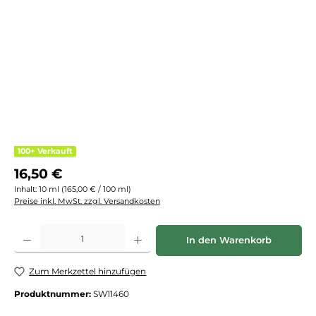
100+ Verkauft
Regulärer Preis:
16,50 €
Inhalt:
10 ml
(165,00 € / 100 ml)
Preise inkl. MwSt. zzgl. Versandkosten
Produkt Anzahl: Gib den gewünschten Wert ein oder benutze die Schaltflächen
In den Warenkorb
Zum Merkzettel hinzufügen
Produktnummer:
SW11460