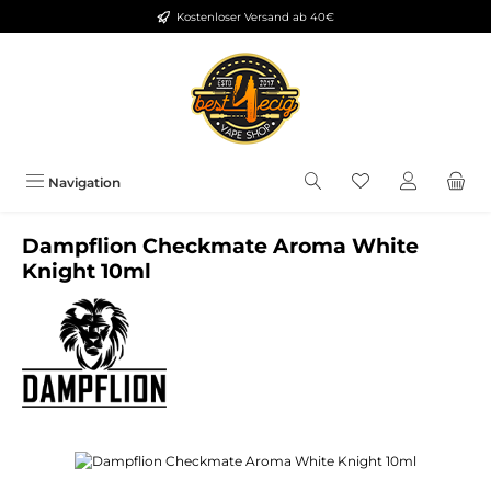
Kostenloser Versand ab 40€
Zum Hauptinhalt springen
Du hast 0 Produkt
Navigation
Dampflion Checkmate Aroma White
Knight 10ml
Bildergalerie überspringen