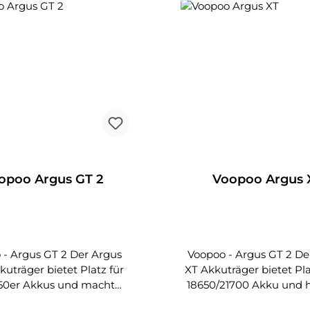
opoo Argus GT 2
Voopoo Argus 
 - Argus GT 2 Der Argus
Voopoo - Argus GT 2 De
kuträger bietet Platz für
XT Akkuträger bietet Pla
50er Akkus und macht
18650/21700 Akku und h
ch das verarbeitete
IP68 Zertifizierung, d