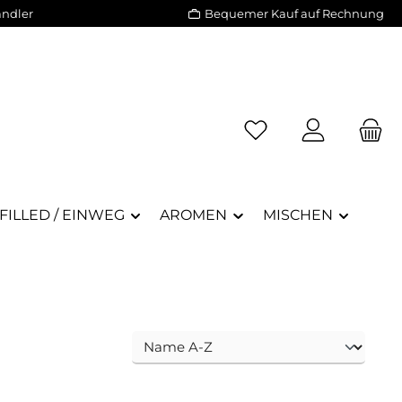
ändler
Bequemer Kauf auf Rechnung
Du hast 0 Produkte a
FILLED / EINWEG
AROMEN
MISCHEN