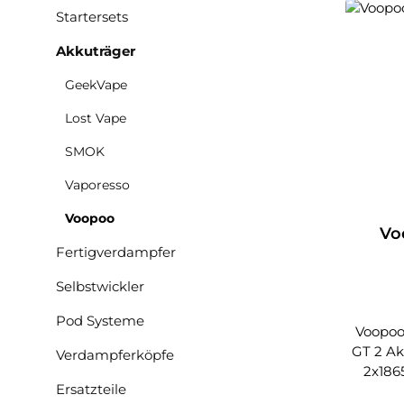
Startersets
Akkuträger
GeekVape
Lost Vape
SMOK
Vaporesso
Voopoo
Vo
Fertigverdampfer
Selbstwickler
Pod Systeme
Voopoo
GT 2 Ak
Verdampferköpfe
2x186
Ersatzteile
dur