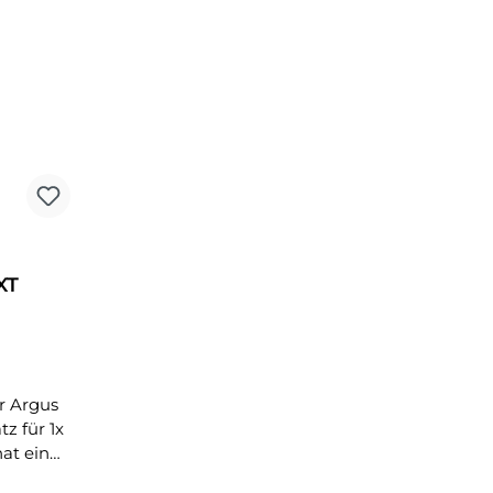
XT
r Argus
tz für 1x
at eine
.h. er