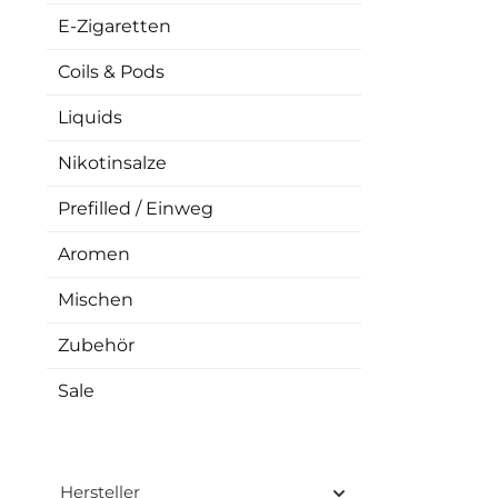
Alumini
E-Zigaretten
was he
Hand un
Coils & Pods
Ans
Ladem
Liquids
zertifiz
gegen S
Nikotinsalze
Er l
Liefer
Prefilled / Einweg
Aromen
Mischen
Zubehör
Sale
Hersteller