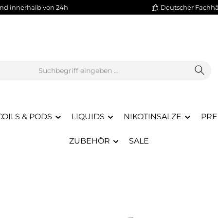
nd innerhalb von 24h
Deutscher Fachh
COILS & PODS
LIQUIDS
NIKOTINSALZE
PRE
ZUBEHÖR
SALE