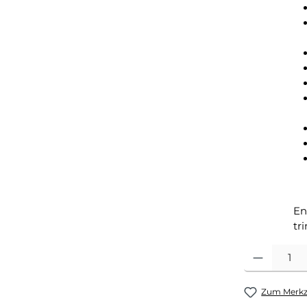
En
tr
Produkt Anza
Zum Merkze