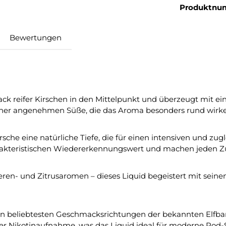
Produktnu
Bewertungen
 reifer Kirschen in den Mittelpunkt und überzeugt mit eine
 einer angenehmen Süße, die das Aroma besonders rund wirken
irsche eine natürliche Tiefe, die für einen intensiven und z
rakteristischen Wiedererkennungswert und machen jeden Zu
eren- und Zitrusaromen – dieses Liquid begeistert mit seinem
en beliebtesten Geschmacksrichtungen der bekannten Elfba
ller Nikotinaufnahme, was das Liquid ideal für moderne Pod