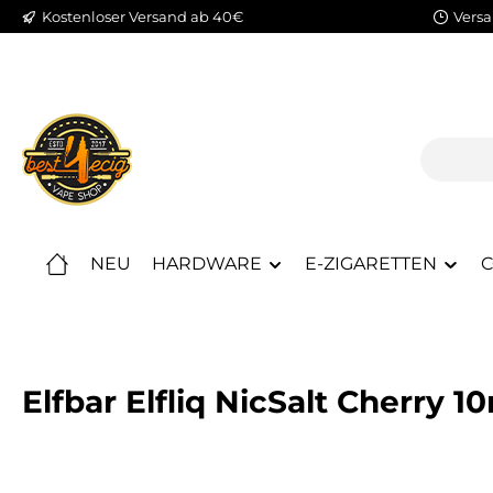
Kostenloser Versand ab 40€
Versa
m Hauptinhalt springen
Zur Suche springen
Zur Hauptnavigation springen
NEU
HARDWARE
E-ZIGARETTEN
C
Elfbar Elfliq NicSalt Cherry 1