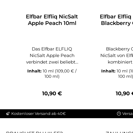
Elfbar Elfliq NicSalt
Elfbar Elfliq
Apple Peach 10ml
Blackberry
10ml
Das Elfbar ELFLIQ
Blackberry 
NicSalt Apple Peach
NicSalt von Elfb
verbindet zwei beliebte
kombiniert
Früchte zu einer
intensive, ti
Inhalt:
10 ml
(109,00 € /
Inhalt:
10 ml
(1
ausgewogenen
Fruchtaromen 
100 ml)
100 ml
Geschmackskompositio
vollmundig
n. Der frische Apfel sorgt
ausgewogenen
Regulärer Preis:
Regulä
10,90 €
10,90 
für eine leicht spritzige
für Pod- un
und belebende Note,
Systeme. Die h
während der reife
der Brombeere t
Kostenloser Versand ab 40€
Versa
Pfirsich mit seiner
das saftig-aro
weichen, saftigen Süße
Profil von r
für eine angenehme
Kirschen, wod