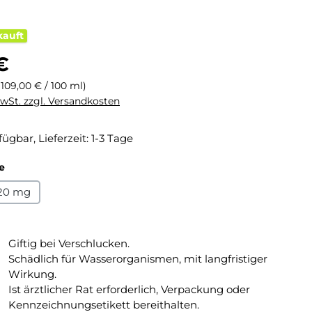
kauft
eis:
€
(109,00 € / 100 ml)
MwSt. zzgl. Versandkosten
fügbar, Lieferzeit: 1-3 Tage
auswählen
e
20 mg
Giftig bei Verschlucken.
Schädlich für Wasserorganismen, mit langfristiger
Wirkung.
Ist ärztlicher Rat erforderlich, Verpackung oder
Kennzeichnungsetikett bereithalten.