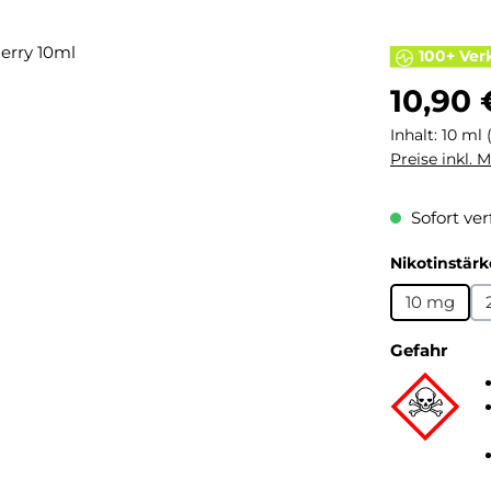
100+ Ver
Regulärer Pr
10,90 
Inhalt:
10 ml
Preise inkl. 
Sofort ver
Nikotinstärk
10 mg
Gefahr