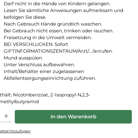
Darf nicht in die Hände von Kindern gelangen.
Lesen Sie sämtliche Anwei­sungen aufmerksam und
befolgen Sie diese.
Nach Gebrauch Hände gründlich waschen.
Bei Gebrauch nicht essen, trinken oder rauchen.
Freisetzung in die Umwelt vermeiden.
BEI VERSCHLUCKEN: Sofort
GIFTINFORMATIONSZENTRUM/Arzt/…/anrufen.
Mund ausspülen.
Unter Verschluss aufbewahren.
Inhalt/Behälter einer zugelassenen
Abfallentsorgungseinrichtung zuführen.
thält: Nicotinbenzoat, 2-Isopropyl-N,2,3-
imethylbutyramid
hl: Gib den gewünschten Wert ein oder benutze die Schaltfläche
In den Warenkorb
ttel hinzufügen