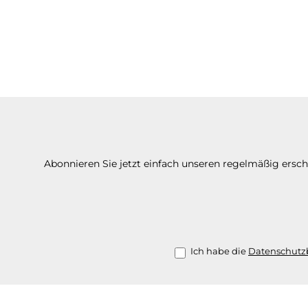
Liquids von Elfbar
Cherry 1
wurden auf Basis der
beliebten Elfbar-
Geschmacksrichtungen
entwickelt. Dank der
Nikotinsalz-Formel
überzeugt das Liquid
mit einem angenehm
sanften Zuggefühl und
einer schnellen
Nikotinaufnahme.
Abonnieren Sie jetzt einfach unseren regelmäßig ersc
Lieferumfang: 1x Elfbar
Elfliq NicSalt Apple
Peach 10ml
Ich habe die
Datenschut