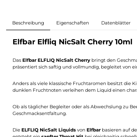
Beschreibung
Eigenschaften
Datenblätter
Elfbar Elfliq NicSalt Cherry 10ml
Das
Elfbar ELFLIQ NicSalt Cherry
bringt den Geschmack
präsentiert sich saftig und vollmundig, begleitet von
Anders als viele klassische Fruchtaromen besitzt die K
dunklen Fruchtnoten verleihen dem Liquid einen cha
Ob als täglicher Begleiter oder als Abwechslung zu Be
Geschmacksentfaltung.
Die
ELFLIQ NicSalt Liquids
von
Elfbar
basieren auf d
entsteht ein
sanfter Throat Hit
bei gleichzeitig schne