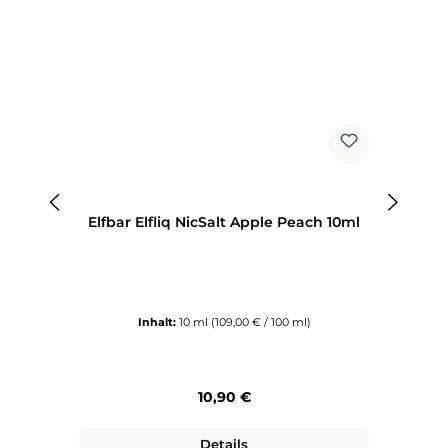
Elfbar Elfliq NicSalt Apple Peach 10ml
El
Inhalt:
10 ml
(109,00 € / 100 ml)
Regulärer Preis:
10,90 €
Details