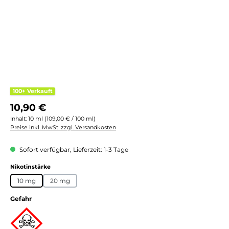
100+ Verkauft
Regulärer Preis:
10,90 €
Inhalt:
10 ml
(109,00 € / 100 ml)
Preise inkl. MwSt. zzgl. Versandkosten
Sofort verfügbar, Lieferzeit: 1-3 Tage
auswählen
Nikotinstärke
10 mg
20 mg
Gefahr