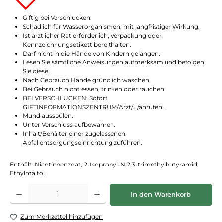
Giftig bei Verschlucken.
Schädlich für Wasserorganismen, mit langfristiger Wirkung.
Ist ärztlicher Rat erforderlich, Verpackung oder
Kennzeichnungsetikett bereithalten.
Darf nicht in die Hände von Kindern gelangen.
Lesen Sie sämtliche Anwei­sungen aufmerksam und befolgen
Sie diese.
Nach Gebrauch Hände gründlich waschen.
Bei Gebrauch nicht essen, trinken oder rauchen.
BEI VERSCHLUCKEN: Sofort
GIFTINFORMATIONSZENTRUM/Arzt/…/anrufen.
Mund ausspülen.
Unter Verschluss aufbewahren.
Inhalt/Behälter einer zugelassenen
Abfallentsorgungseinrichtung zuführen.
Enthält: Nicotinbenzoat, 2-Isopropyl-N,2,3-trimethylbutyramid,
Ethylmaltol
Produkt Anzahl: Gib den gewünschten Wert ein oder benutze die Schaltflächen
In den Warenkorb
Zum Merkzettel hinzufügen