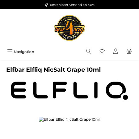
Kostenloser Versand ab 40€
Zum Hauptinhalt springen
Du hast 0 Produkt
Navigation
Elfbar Elfliq NicSalt Grape 10ml
Bildergalerie überspringen