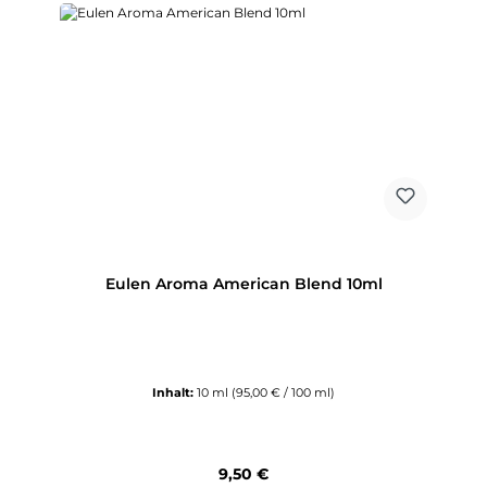
Eulen Aroma American Blend 10ml
Inhalt:
10 ml
(95,00 € / 100 ml)
Regulärer Preis:
9,50 €