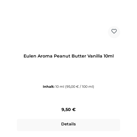
Eulen Aroma Peanut Butter Vanilla 10ml
Inhalt:
10 ml
(95,00 € / 100 ml)
Regulärer Preis:
9,50 €
Details