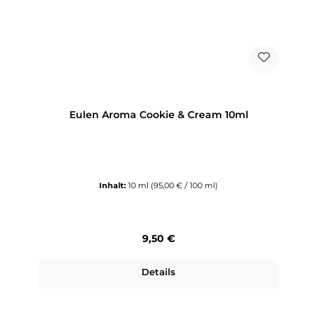
Eulen Aroma Cookie & Cream 10ml
Inhalt:
10 ml
(95,00 € / 100 ml)
Regulärer Preis:
9,50 €
Details