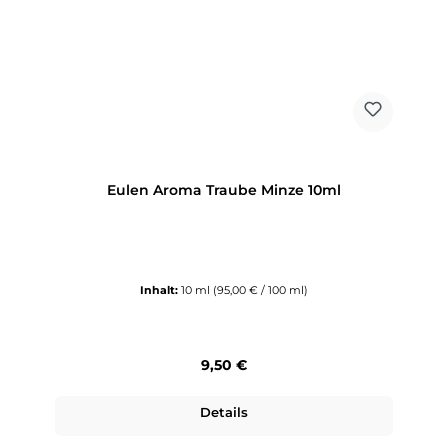
Eulen Aroma Traube Minze 10ml
Inhalt:
10 ml
(95,00 € / 100 ml)
Regulärer Preis:
9,50 €
Details