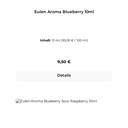
Eulen Aroma Blueberry 10ml
Inhalt:
10 ml
(95,00 € / 100 ml)
Regulärer Preis:
9,50 €
Details