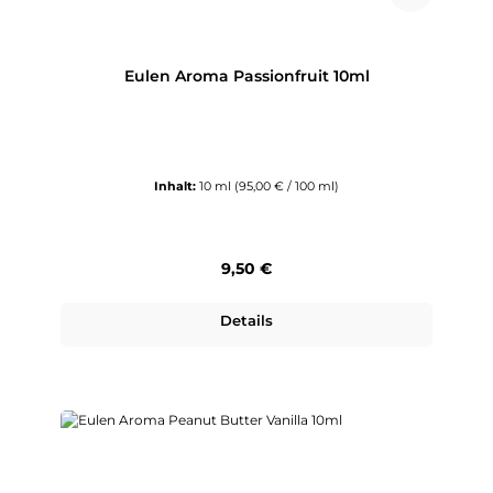
Eulen Aroma Passionfruit 10ml
Inhalt:
10 ml
(95,00 € / 100 ml)
Regulärer Preis:
9,50 €
Details