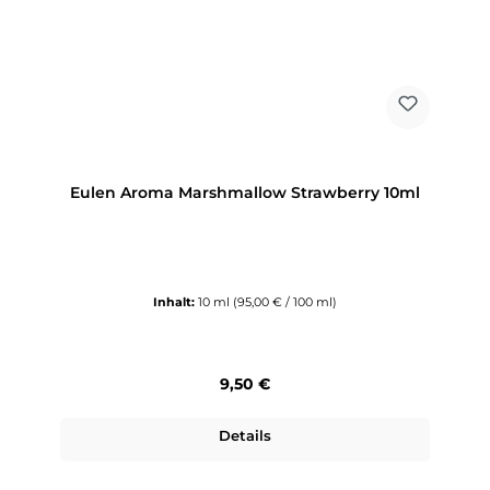
Eulen Aroma Marshmallow Strawberry 10ml
Inhalt:
10 ml
(95,00 € / 100 ml)
Regulärer Preis:
9,50 €
Details