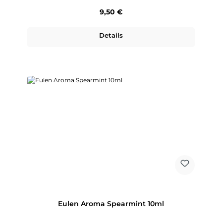
Regulärer Preis:
9,50 €
Details
Eulen Aroma Spearmint 10ml