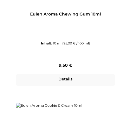
Eulen Aroma Chewing Gum 10ml
Inhalt:
10 ml
(95,00 € / 100 ml)
Regulärer Preis:
9,50 €
Details