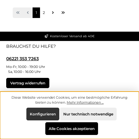
Seite
Seite
1
2
Kostenloser Versand ab 40€
BRAUCHST DU HILFE?
06221 353 7263
Mo-Fr, 10:00 - 19:00 Uhr
Sa, 10:00 - 16:00 Uhr
Vertrag widerrufen
Diese Website verwendet Cookies, um eine bestmögliche Erfahrung
ZAHLUNGSARTEN
bieten zu können.
Mehr Informationen ...
VERSANDARTEN
Konfigurieren
Nur technisch notwendige
SICHER EINKAUFEN
Alle Cookies akzeptieren
UNSERE VORTEILE