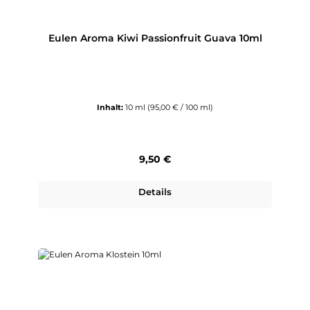
Eulen Aroma Kiwi Passionfruit Guava 10ml
Inhalt:
10 ml
(95,00 € / 100 ml)
Regulärer Preis:
9,50 €
Details