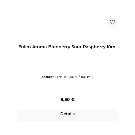
Eulen Aroma Blueberry Sour Raspberry 10ml
Inhalt:
10 ml
(95,00 € / 100 ml)
Regulärer Preis:
9,50 €
Details