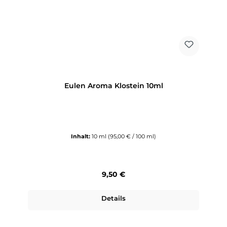
Eulen Aroma Klostein 10ml
Inhalt:
10 ml
(95,00 € / 100 ml)
Regulärer Preis:
9,50 €
Details