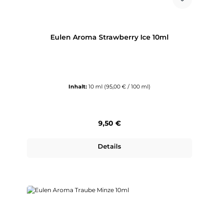
Eulen Aroma Strawberry Ice 10ml
Inhalt:
10 ml
(95,00 € / 100 ml)
Regulärer Preis:
9,50 €
Details