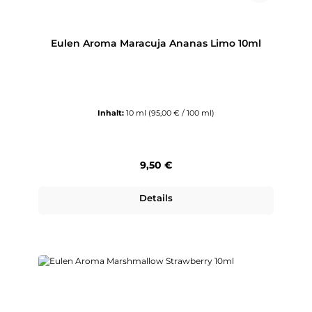
Eulen Aroma Maracuja Ananas Limo 10ml
Inhalt:
10 ml
(95,00 € / 100 ml)
Regulärer Preis:
9,50 €
Details