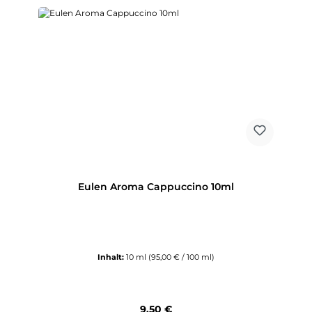
Eulen Aroma Cappuccino 10ml
Inhalt:
10 ml
(95,00 € / 100 ml)
Regulärer Preis:
9,50 €