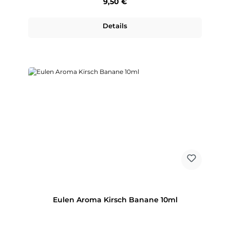
Regulärer Preis:
9,50 €
Details
Eulen Aroma Kirsch Banane 10ml