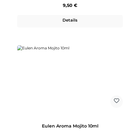
Regulärer Preis:
9,50 €
Details
Eulen Aroma Mojito 10ml