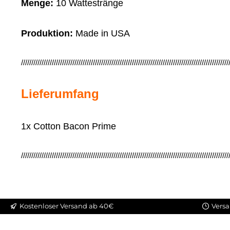
Menge:
10 Wattestränge
Produktion:
Made in USA
/////////////////////////////////////////////////////////////////////////////////////////////////////
Lieferumfang
1x Cotton Bacon Prime
/////////////////////////////////////////////////////////////////////////////////////////////////////
Kostenloser Versand ab 40€
Versa