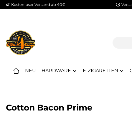
Kostenloser Versand ab 40€
Versa
m Hauptinhalt springen
Zur Suche springen
Zur Hauptnavigation springen
NEU
HARDWARE
E-ZIGARETTEN
Cotton Bacon Prime