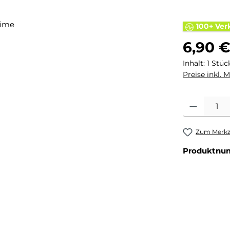
100+ Ver
Regulärer Pr
6,90 
Inhalt:
1 Stüc
Preise inkl. 
Produkt Anza
Zum Merkze
Produktnu