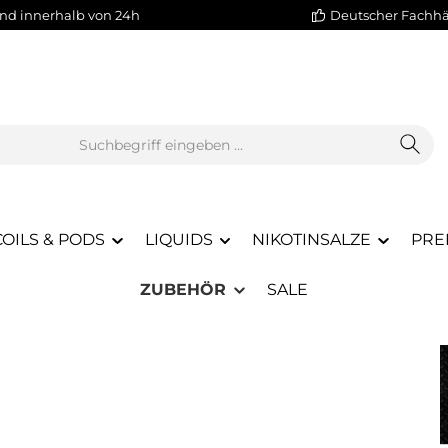
nd innerhalb von 24h
Deutscher Fachh
COILS & PODS
LIQUIDS
NIKOTINSALZE
PRE
ZUBEHÖR
SALE