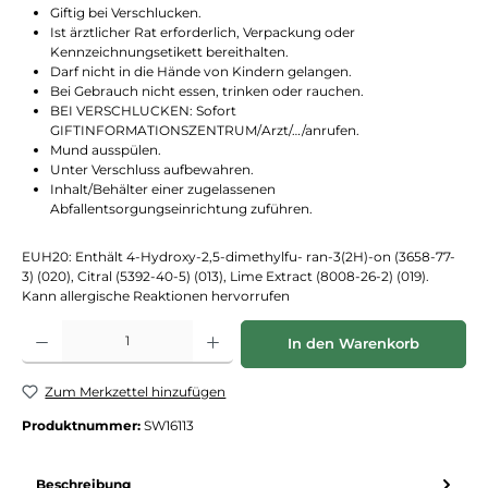
Giftig bei Verschlucken.
Ist ärztlicher Rat erforderlich, Verpackung oder
Kennzeichnungsetikett bereithalten.
Darf nicht in die Hände von Kindern gelangen.
Bei Gebrauch nicht essen, trinken oder rauchen.
BEI VERSCHLUCKEN: Sofort
GIFTINFORMATIONSZENTRUM/Arzt/…/anrufen.
Mund ausspülen.
Unter Verschluss aufbewahren.
Inhalt/Behälter einer zugelassenen
Abfallentsorgungseinrichtung zuführen.
EUH20: Enthält 4-Hydroxy-2,5-dimethylfu- ran-3(2H)-on (3658-77-
3) (020), Citral (5392-40-5) (013), Lime Extract (8008-26-2) (019).
Kann allergische Reaktionen hervorrufen
Produkt Anzahl: Gib den gewünschten Wert ein oder benutze die Schaltflächen
In den Warenkorb
Zum Merkzettel hinzufügen
Produktnummer:
SW16113
Beschreibung