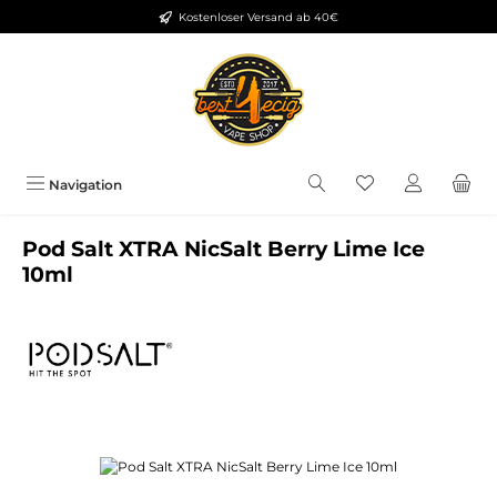
Kostenloser Versand ab 40€
Zum Hauptinhalt springen
Du hast 0 Produkt
Navigation
Pod Salt XTRA NicSalt Berry Lime Ice
10ml
Bildergalerie überspringen