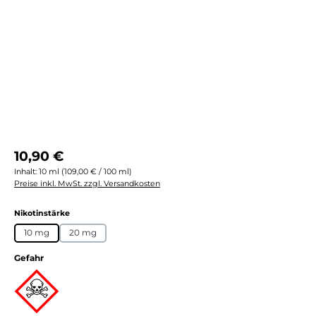
Regulärer Preis:
10,90 €
Inhalt:
10 ml
(109,00 € / 100 ml)
Preise inkl. MwSt. zzgl. Versandkosten
auswählen
Nikotinstärke
10 mg
20 mg
Gefahr