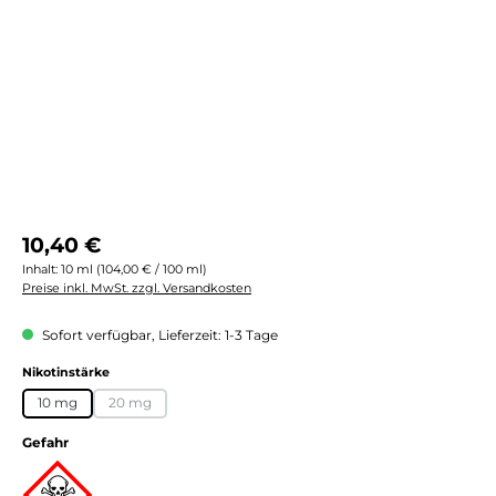
Regulärer Preis:
10,40 €
Inhalt:
10 ml
(104,00 € / 100 ml)
Preise inkl. MwSt. zzgl. Versandkosten
Sofort verfügbar, Lieferzeit: 1-3 Tage
auswählen
Nikotinstärke
10 mg
20 mg
(Diese Option ist zurzeit nicht verfügbar.)
Gefahr