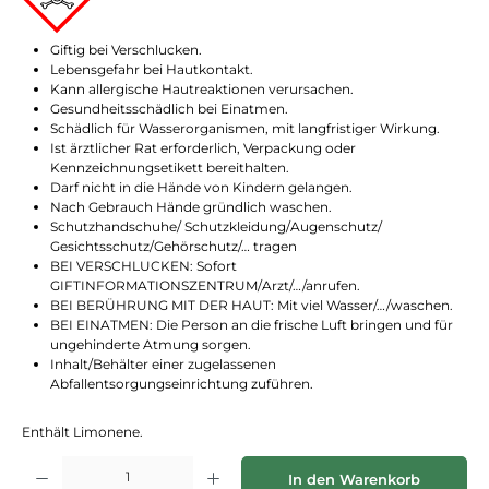
Giftig bei Verschlucken.
Lebensgefahr bei Hautkontakt.
Kann allergische Hautreaktionen verursachen.
Gesundheitsschädlich bei Einatmen.
Schädlich für Wasserorganismen, mit langfristiger Wirkung.
Ist ärztlicher Rat erforderlich, Verpackung oder
Kennzeichnungsetikett bereithalten.
Darf nicht in die Hände von Kindern gelangen.
Nach Gebrauch Hände gründlich waschen.
Schutzhandschuhe/ Schutzkleidung/Augenschutz/
Gesichtsschutz/Gehörschutz/… tragen
BEI VERSCHLUCKEN: Sofort
GIFTINFORMATIONSZENTRUM/Arzt/…/anrufen.
BEI BERÜHRUNG MIT DER HAUT: Mit viel Wasser/…/waschen.
BEI EINATMEN: Die Person an die frische Luft bringen und für
ungehinderte Atmung sorgen.
Inhalt/Behälter einer zugelassenen
Abfallentsorgungseinrichtung zuführen.
Enthält Limonene.
Produkt Anzahl: Gib den gewünschten Wert ein oder benutze die Schaltflächen
In den Warenkorb