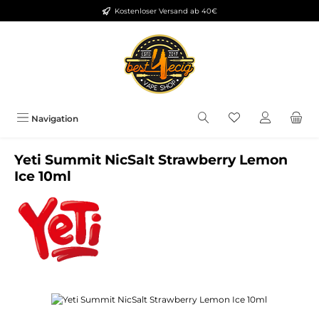
Kostenloser Versand ab 40€
Zum Hauptinhalt springen
Du hast 0 Produkt
Navigation
Yeti Summit NicSalt Strawberry Lemon
Ice 10ml
Bildergalerie überspringen