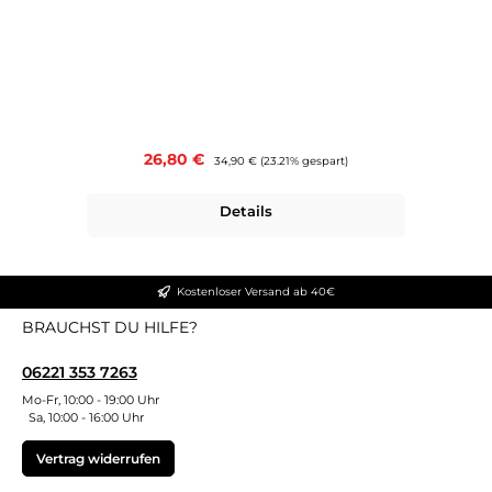
Verkaufspreis:
26,80 €
Regulärer Preis:
34,90 €
(23.21% gespart)
Details
Kostenloser Versand ab 40€
BRAUCHST DU HILFE?
06221 353 7263
Mo-Fr, 10:00 - 19:00 Uhr
Sa, 10:00 - 16:00 Uhr
Vertrag widerrufen