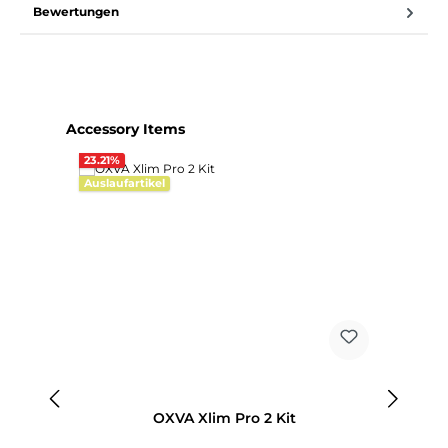
Bewertungen
Produktgalerie überspringen
Accessory Items
23.21
%
Auslaufartikel
OXVA Xlim Pro 2 Kit