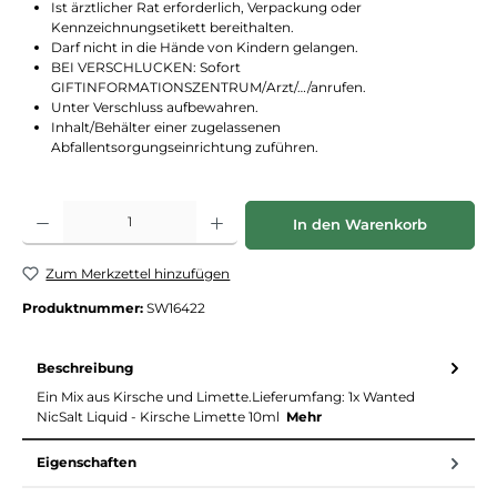
Ist ärztlicher Rat erforderlich, Verpackung oder
Kennzeichnungsetikett bereithalten.
Darf nicht in die Hände von Kindern gelangen.
BEI VERSCHLUCKEN: Sofort
GIFTINFORMATIONSZENTRUM/Arzt/…/anrufen.
Unter Verschluss aufbewahren.
Inhalt/Behälter einer zugelassenen
Abfallentsorgungseinrichtung zuführen.
Produkt Anzahl: Gib den gewünschten Wert ein oder benutze die Schaltflächen
In den Warenkorb
Zum Merkzettel hinzufügen
Produktnummer:
SW16422
Beschreibung
Ein Mix aus Kirsche und Limette.Lieferumfang: 1x Wanted
NicSalt Liquid - Kirsche Limette 10ml
Mehr
Eigenschaften