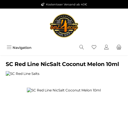
Kostenloser Versand ab 40€
Zum Hauptinhalt springen
Du hast 0 Produkt
Navigation
SC Red Line NicSalt Coconut Melon 10ml
Bildergalerie überspringen