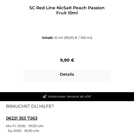
SC Red Line NicSalt Peach Passion
Fruit 10ml
Inhalt:
10 ml
(99,00 € / 100 ml)
Regulärer Preis:
9,90 €
Details
Kostenloser Versand ab 40€
BRAUCHST DU HILFE?
06221 353 7263
Mo-Fr, 10:00 - 19:00 Uhr
Sa, 10:00 - 16:00 Uhr