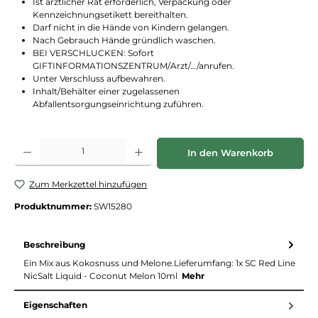
Ist ärztlicher Rat erforderlich, Verpackung oder
Kennzeichnungsetikett bereithalten.
Darf nicht in die Hände von Kindern gelangen.
Nach Gebrauch Hände gründlich waschen.
BEI VERSCHLUCKEN: Sofort
GIFTINFORMATIONSZENTRUM/Arzt/…/anrufen.
Unter Verschluss aufbewahren.
Inhalt/Behälter einer zugelassenen
Abfallentsorgungseinrichtung zuführen.
Produkt Anzahl: Gib den gewünschten Wert ein oder benutze die Schaltflächen
In den Warenkorb
Zum Merkzettel hinzufügen
Produktnummer:
SW15280
Beschreibung
Ein Mix aus Kokosnuss und Melone.Lieferumfang: 1x SC Red Line
NicSalt Liquid - Coconut Melon 10ml
Mehr
Eigenschaften