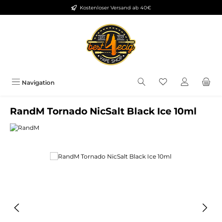
Kostenloser Versand ab 40€
Zum Hauptinhalt springen
Du hast 0 Produkt
Navigation
RandM Tornado NicSalt Black Ice 10ml
Bildergalerie überspringen