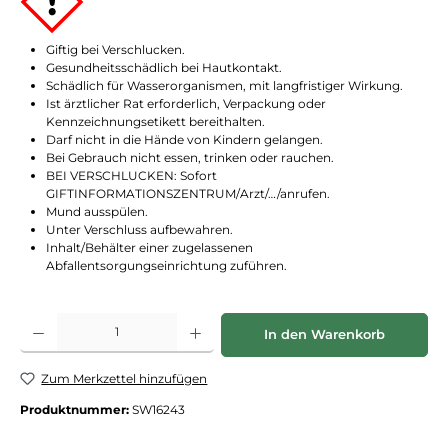
Giftig bei Verschlucken.
Gesundheitsschädlich bei Hautkontakt.
Schädlich für Wasserorganismen, mit langfristiger Wirkung.
Ist ärztlicher Rat erforderlich, Verpackung oder
Kennzeichnungsetikett bereithalten.
Darf nicht in die Hände von Kindern gelangen.
Bei Gebrauch nicht essen, trinken oder rauchen.
BEI VERSCHLUCKEN: Sofort
GIFTINFORMATIONSZENTRUM/Arzt/…/anrufen.
Mund ausspülen.
Unter Verschluss aufbewahren.
Inhalt/Behälter einer zugelassenen
Abfallentsorgungseinrichtung zuführen.
Produkt Anzahl: Gib den gewünschten Wert ein oder benutze die Schaltflächen
In den Warenkorb
Zum Merkzettel hinzufügen
Produktnummer:
SW16243