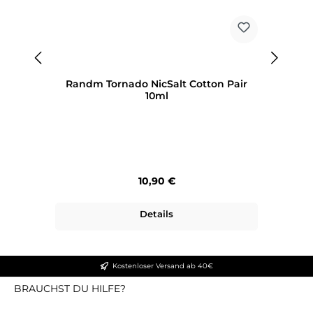
Randm Tornado NicSalt Cotton Pair
10ml
Regulärer Preis:
10,90 €
Details
Kostenloser Versand ab 40€
BRAUCHST DU HILFE?