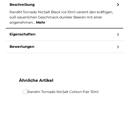
Beschreibung
RandM Tornado NicSalt Black Ice 10ml vereint den kräftigen,
süß-säuerlichen Geschmack dunkler Beeren mit einer
angenehmen…
Mehr
Eigenschaften
Bewertungen
Produktgalerie überspringen
Ähnliche Artikel
100