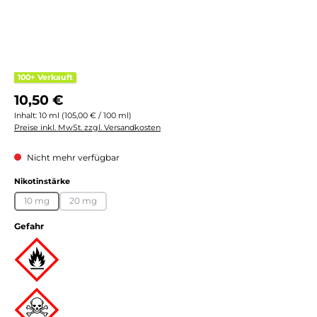
100+ Verkauft
Regulärer Preis:
10,50 €
Inhalt:
10 ml
(105,00 € / 100 ml)
Preise inkl. MwSt. zzgl. Versandkosten
Nicht mehr verfügbar
auswählen
Nikotinstärke
10 mg
20 mg
(Diese Option ist zurzeit nicht verfügbar.)
(Diese Option ist zurzeit nicht verfügbar.)
Gefahr