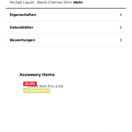
NicSalt Liquid - Black Cherries 10ml
Mehr
Eigenschaften
Datenblätter
Bewertungen
Produktgalerie überspringen
Accessory Items
23.21
%
Auslaufartikel