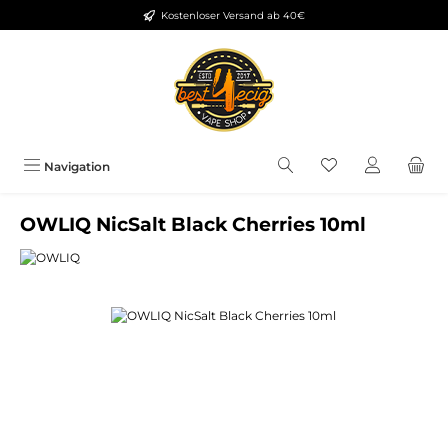
Kostenloser Versand ab 40€
Zum Hauptinhalt springen
Du hast 0 Produkt
Navigation
OWLIQ NicSalt Black Cherries 10ml
Bildergalerie überspringen