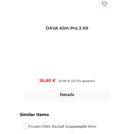
OXVA Xlim Pro 2 Kit
Verkaufspreis:
26,80 €
Regulärer Preis:
34,90 €
(23.21% gespart)
Details
Produktgalerie überspringen
Similar Items