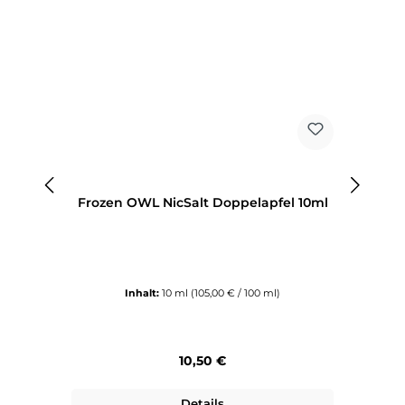
Frozen OWL NicSalt Doppelapfel 10ml
Inhalt:
10 ml
(105,00 € / 100 ml)
Regulärer Preis:
10,50 €
Details