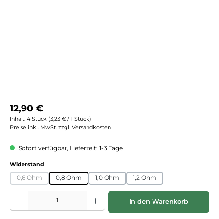
Regulärer Preis:
12,90 €
Inhalt:
4 Stück
(3,23 € / 1 Stück)
Preise inkl. MwSt. zzgl. Versandkosten
Sofort verfügbar, Lieferzeit: 1-3 Tage
auswählen
Widerstand
0,6 Ohm
0,8 Ohm
1,0 Ohm
1,2 Ohm
(Diese Option ist zurzeit nicht verfügbar.)
Produkt Anzahl: Gib den gewünschten Wert ein oder benutze die Schaltflächen
In den Warenkorb