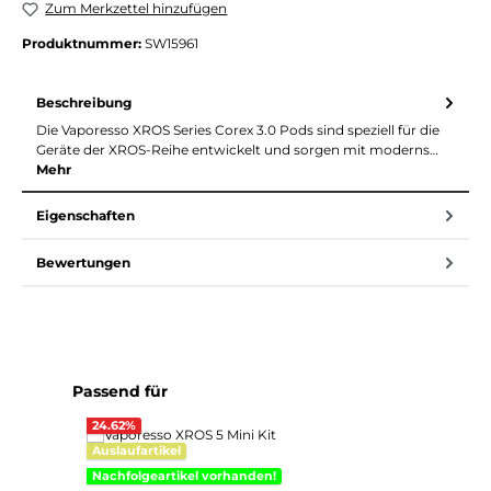
Zum Merkzettel hinzufügen
Produktnummer:
SW15961
Beschreibung
Die Vaporesso XROS Series Corex 3.0 Pods sind speziell für die
Geräte der XROS-Reihe entwickelt und sorgen mit moderns…
Mehr
Eigenschaften
Bewertungen
Produktgalerie überspringen
Passend für
24.62
%
Aus
Auslaufartikel
Na
Nachfolgeartikel vorhanden!