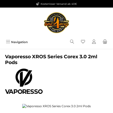
Kostenloser Versand ab 40€
Zum Hauptinhalt springen
Du hast 0 Produkt
Navigation
Vaporesso XROS Series Corex 3.0 2ml
Pods
Bildergalerie überspringen