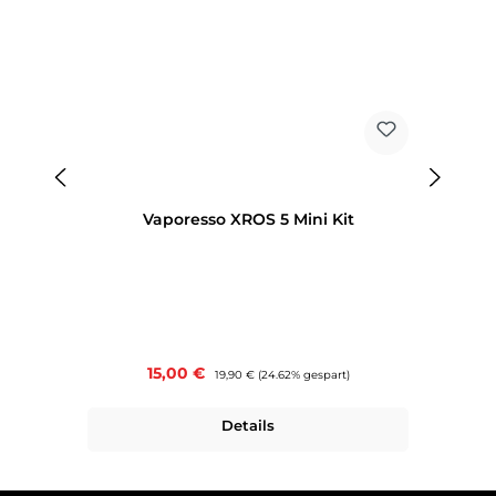
Vaporesso XROS 5 Mini Kit
Verkaufspreis:
15,00 €
Regulärer Preis:
19,90 €
(24.62% gespart)
Details