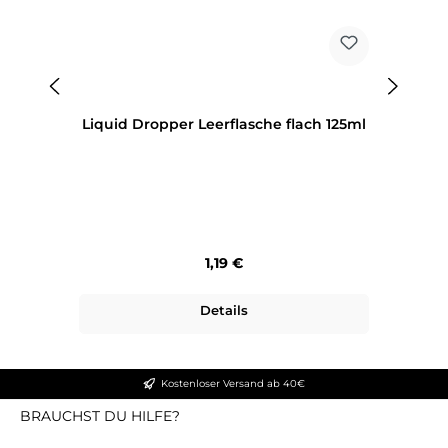
Liquid Dropper Leerflasche flach 125ml
Regulärer Preis:
1,19 €
Details
Kostenloser Versand ab 40€
BRAUCHST DU HILFE?