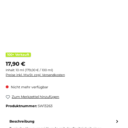
100+ Verkauft
Regulärer Preis:
17,90 €
Inhalt:
10 ml
(179,00 € / 100 ml)
Preise inkl. MwSt. zzgl. Versandkosten
Nicht mehr verfügbar
Zum Merkzettel hinzufügen
Produktnummer:
SW13263
Beschreibung