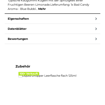
Typische Kaugummi Kugeln mit der Spritzigkeit einer
Fruchtigen Beeren-Limonade.Lieferumfang: 1x Bad Candy
Aroma - Blue Bubbl…
Mehr
Eigenschaften
Datenblätter
Bewertungen
Produktgalerie überspringen
Zubehör
100+ Verkauft