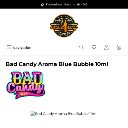
Kostenloser Versand ab 40€
Zum Hauptinhalt springen
Du hast 0 Produkt
Navigation
Bad Candy Aroma Blue Bubble 10ml
Bildergalerie überspringen