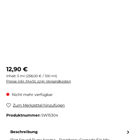
Regulärer Preis:
12,90 €
Inhalt:
5 ml
(258,00 € / 100 ml)
Preise inkl. MwSt. zzgl. Versandkosten
Nicht mehr verfügbar
Zum Merkzettel hinzufügen
Produktnummer:
SW15304
Beschreibung
Riot Squad Punx Aroma - Raspberry Grenade Ein Mix