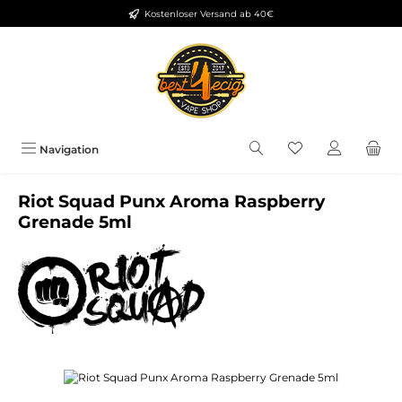
Kostenloser Versand ab 40€
Zum Hauptinhalt springen
Du hast 0 Produkt
Navigation
Riot Squad Punx Aroma Raspberry
Grenade 5ml
Bildergalerie überspringen