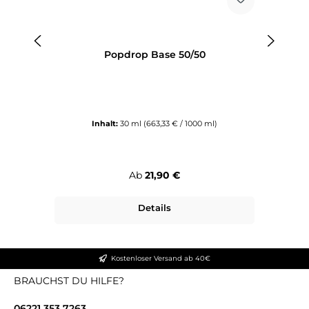
Popdrop Base 50/50
Inhalt:
30 ml
(663,33 € / 1000 ml)
Regulärer Preis:
Ab
21,90 €
Details
Kostenloser Versand ab 40€
BRAUCHST DU HILFE?
06221 353 7263