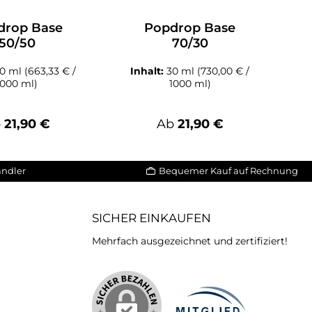
drop Base
Popdrop Base
50/50
70/30
30 ml
(663,33 € /
Inhalt:
30 ml
(730,00 € /
1000 ml)
1000 ml)
gulärer Preis:
Regulärer Preis:
b
21,90 €
Ab
21,90 €
ändler
Bequemer Kauf auf Rechnung
SICHER EINKAUFEN
Mehrfach ausgezeichnet und zertifiziert!
iertes Bild 2