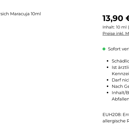
Regulärer Pr
13,90 
Inhalt:
10 ml
Preise inkl. 
Sofort ver
Schädli
Ist ärzt
Kennzei
Darf ni
Nach Ge
Inhalt/
Abfalle
EUH208: Ent
allergische 