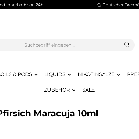
nd innerhalb von 24h
Deutscher Fachh
OILS & PODS
LIQUIDS
NIKOTINSALZE
PREF
ZUBEHÖR
SALE
irsich Maracuja 10ml