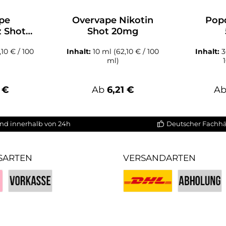
pe
Overvape Nikotin
Pop
z Shot
Shot 20mg
g
,10 € / 100
Inhalt:
10 ml
(62,10 € / 100
Inhalt:
ml)
er Preis:
Regulärer Preis:
Re
 €
Ab
6,21 €
A
nd innerhalb von 24h
Deutscher Fachh
SARTEN
VERSANDARTEN
Vorkasse
Benutzerdefiniertes Bild 1
Benutzerdefin
iertes Bild 3