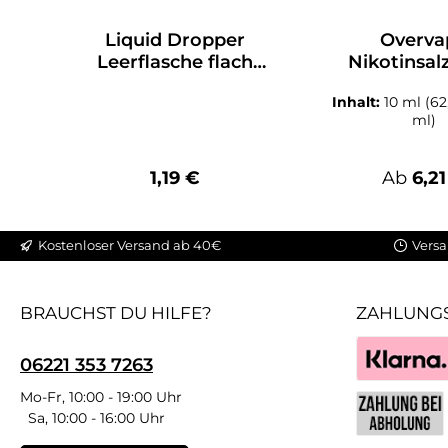
Liquid Dropper
Overva
Leerflasche flach
Nikotinsal
125ml
20m
Inhalt:
10 ml
(62
ml)
Regulärer Preis:
Regulär
1,19 €
Ab
6,21
Kostenloser Versand ab 40€
Versa
BRAUCHST DU HILFE?
ZAHLUNG
06221 353 7263
Klarna
Mo-Fr, 10:00 - 19:00 Uhr
Sa, 10:00 - 16:00 Uhr
Benutzerdefin