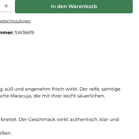
hl: Gib den gewünschten Wert ein oder benutze die Schaltfläche
In den Warenkorb
ttel hinzufügen
mmer:
SW16619
g, süß und angenehm frisch wirkt. Der reife, samtige
che Maracuja, die mit ihrer leicht säuerlichen,
breitet. Der Geschmack wirkt authentisch, klar und
ießen.