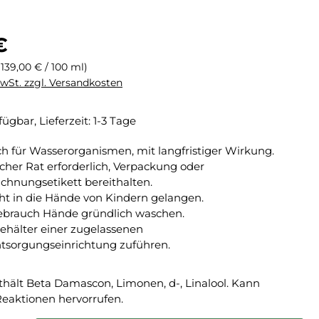
eis:
€
(139,00 € / 100 ml)
MwSt. zzgl. Versandkosten
fügbar, Lieferzeit: 1-3 Tage
ch für Wasserorganismen, mit langfristiger Wirkung.
licher Rat erforderlich, Verpackung oder
chnungsetikett bereithalten.
cht in die Hände von Kindern gelangen.
brauch Hände gründlich waschen.
Behälter einer zugelassenen
ntsorgungseinrichtung zuführen.
hält Beta Damascon, Limonen, d-, Linalool. Kann
Reaktionen hervorrufen.