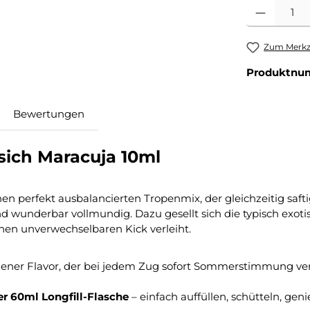
Produkt Anza
Zum Merkze
Produktnu
Bewertungen
sich Maracuja 10ml
en perfekt ausbalancierten Tropenmix, der gleichzeitig safti
und wunderbar vollmundig. Dazu gesellt sich die typisch exotis
nen unverwechselbaren Kick verleiht.
dener Flavor, der bei jedem Zug sofort Sommerstimmung ver
er 60ml Longfill-Flasche
– einfach auffüllen, schütteln, gen