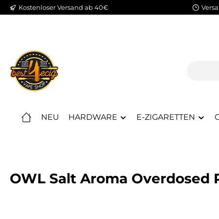
Kostenloser Versand ab 40€
Versa
m Hauptinhalt springen
Zur Suche springen
Zur Hauptnavigation springen
NEU
HARDWARE
E-ZIGARETTEN
C
OWL Salt Aroma Overdosed Pf