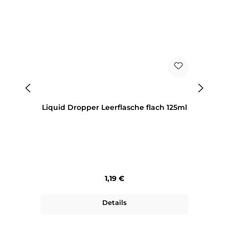
Liquid Dropper Leerflasche flach 125ml
Regulärer Preis:
1,19 €
Details