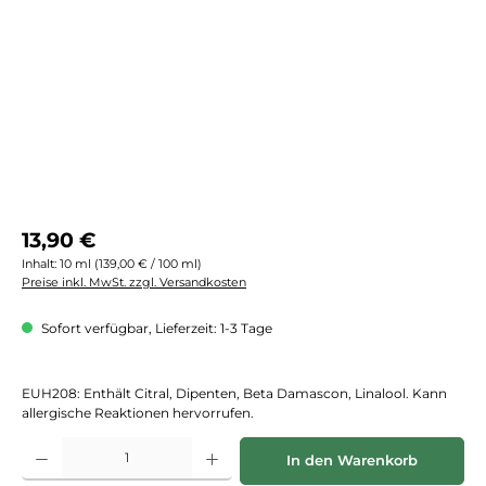
Regulärer Preis:
13,90 €
Inhalt:
10 ml
(139,00 € / 100 ml)
Preise inkl. MwSt. zzgl. Versandkosten
Sofort verfügbar, Lieferzeit: 1-3 Tage
EUH208: Enthält Citral, Dipenten, Beta Damascon, Linalool. Kann
allergische Reaktionen hervorrufen.
Produkt Anzahl: Gib den gewünschten Wert ein oder benutze die Schaltflächen
In den Warenkorb