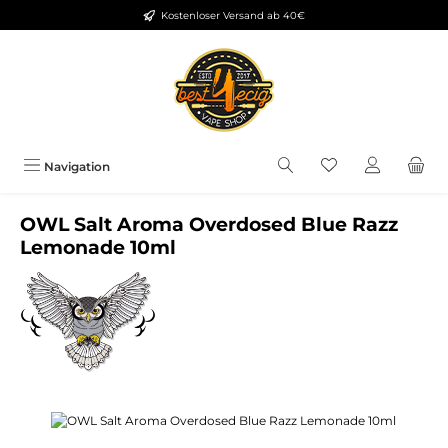
Kostenloser Versand ab 40€
Zum Hauptinhalt springen
Du hast 0 Produkt
Navigation
OWL Salt Aroma Overdosed Blue Razz
Lemonade 10ml
Bildergalerie überspringen