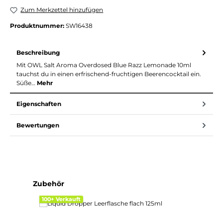
Zum Merkzettel hinzufügen
Produktnummer:
SW16438
Beschreibung
Mit OWL Salt Aroma Overdosed Blue Razz Lemonade 10ml
tauchst du in einen erfrischend-fruchtigen Beerencocktail ein.
Süße…
Mehr
Eigenschaften
Bewertungen
Produktgalerie überspringen
Zubehör
100+ Verkauft