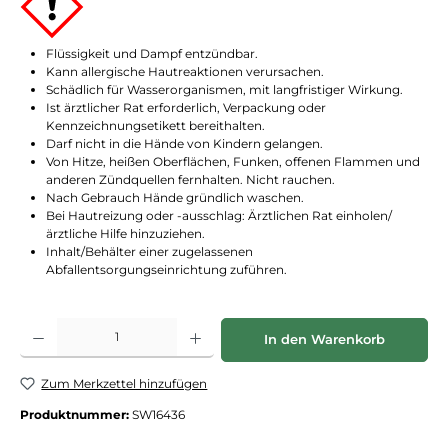
Flüssigkeit und Dampf entzündbar.
Kann allergische Hautreaktionen verursachen.
Schädlich für Wasserorganismen, mit langfristiger Wirkung.
Ist ärztlicher Rat erforderlich, Verpackung oder
Kennzeichnungsetikett bereithalten.
Darf nicht in die Hände von Kindern gelangen.
Von Hitze, heißen Oberflächen, Funken, offenen Flammen und
anderen Zündquellen fernhalten. Nicht rauchen.
Nach Gebrauch Hände gründlich waschen.
Bei Hautreizung oder -ausschlag: Ärztlichen Rat einholen/
ärztliche Hilfe hinzuziehen.
Inhalt/Behälter einer zugelassenen
Abfallentsorgungseinrichtung zuführen.
Produkt Anzahl: Gib den gewünschten Wert ein oder benutze die Schaltflächen
In den Warenkorb
Zum Merkzettel hinzufügen
Produktnummer:
SW16436