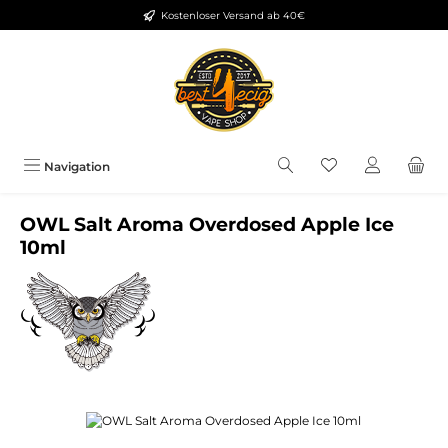
Kostenloser Versand ab 40€
Zum Hauptinhalt springen
Du hast 0 Produkt
Navigation
OWL Salt Aroma Overdosed Apple Ice
10ml
Bildergalerie überspringen