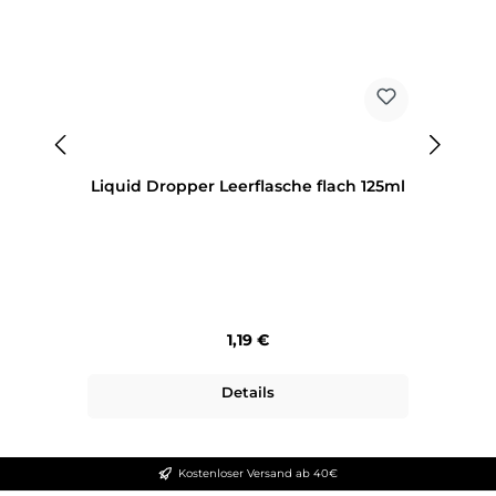
Liquid Dropper Leerflasche flach 125ml
Regulärer Preis:
1,19 €
Details
Kostenloser Versand ab 40€