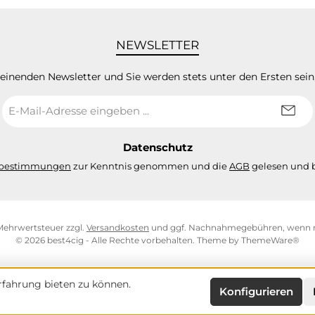
NEWSLETTER
heinenden Newsletter und Sie werden stets unter den Ersten sei
E-
Mail-
Adresse
*
Datenschutz
zbestimmungen
zur Kenntnis genommen und die
AGB
gelesen und b
. Mehrwertsteuer zzgl.
Versandkosten
und ggf. Nachnahmegebühren, wenn n
© 2026 best4cig - Alle Rechte vorbehalten. Theme by
ThemeWare®
fahrung bieten zu können.
Konfigurieren