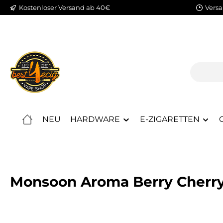
Kostenloser Versand ab 40€
Versa
m Hauptinhalt springen
Zur Suche springen
Zur Hauptnavigation springen
NEU
HARDWARE
E-ZIGARETTEN
Monsoon Aroma Berry Cherr