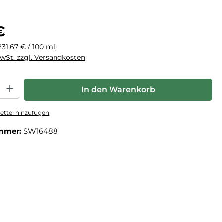
eis:
€
231,67 € / 100 ml)
MwSt. zzgl. Versandkosten
hl: Gib den gewünschten Wert ein oder benutze die Schaltfläche
In den Warenkorb
ttel hinzufügen
mmer:
SW16488