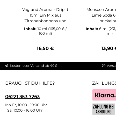
Vagrand Aroma - Drip It
Monsoon Aroma
10ml Ein Mix aus
Lime Soda 6
Zitronenbonbons und
prickeln
Kühle. Lieferumfang: 1x
Zitronenlim
Inhalt:
10 ml
(165,00 € /
Inhalt:
6 ml
(231
Vagrand Aroma - Drip It
Lieferumfan
100 ml)
ml)
10ml
Monsoon Aroma
Regulärer Preis:
Regulä
16,50 €
13,90 
Kostenloser Versand ab 40€
Versa
BRAUCHST DU HILFE?
ZAHLUNG
06221 353 7263
Klarna
Mo-Fr, 10:00 - 19:00 Uhr
Sa, 10:00 - 16:00 Uhr