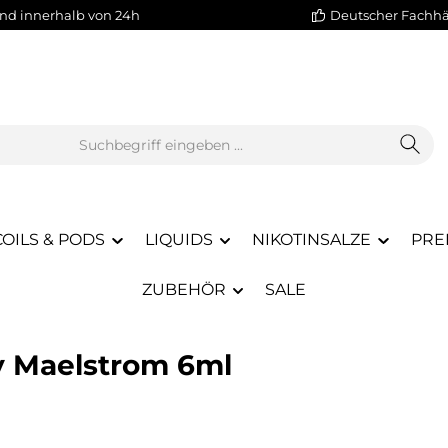
nd innerhalb von 24h
Deutscher Fachh
COILS & PODS
LIQUIDS
NIKOTINSALZE
PRE
ZUBEHÖR
SALE
y Maelstrom 6ml