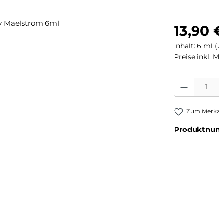
Regulärer Pr
13,90 
Inhalt:
6 ml
(
Preise inkl. 
Produkt Anza
Zum Merkze
Produktnu