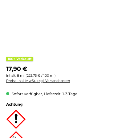
100+ Verkauft
Regulärer Preis:
17,90 €
Inhalt:
8 ml
(223,75 € / 100 ml)
Preise inkl. MwSt. zzgl. Versandkosten
Sofort verfügbar, Lieferzeit: 1-3 Tage
Achtung