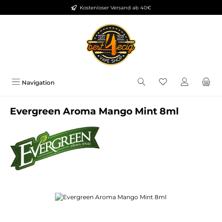
Kostenloser Versand ab 40€
Zum Hauptinhalt springen
Du hast 0 Produkt
Navigation
Evergreen Aroma Mango Mint 8ml
Bildergalerie überspringen