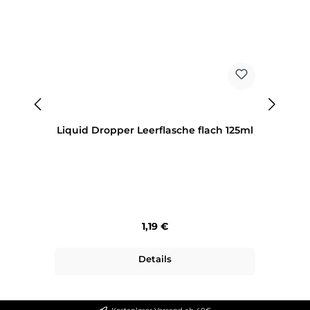
Liquid Dropper Leerflasche flach 125ml
Regulärer Preis:
1,19 €
Details