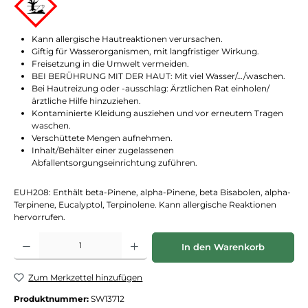
Kann allergische Hautreaktionen verursachen.
Giftig für Wasserorganismen, mit langfristiger Wirkung.
Freisetzung in die Umwelt vermeiden.
BEI BERÜHRUNG MIT DER HAUT: Mit viel Wasser/…/waschen.
Bei Hautreizung oder -ausschlag: Ärztlichen Rat einholen/
ärztliche Hilfe hinzuziehen.
Kontaminierte Kleidung ausziehen und vor erneutem Tragen
waschen.
Verschüttete Mengen aufnehmen.
Inhalt/Behälter einer zugelassenen
Abfallentsorgungseinrichtung zuführen.
EUH208: Enthält beta-Pinene, alpha-Pinene, beta Bisabolen, alpha-
Terpinene, Eucalyptol, Terpinolene. Kann allergische Reaktionen
hervorrufen.
Produkt Anzahl: Gib den gewünschten Wert ein oder benutze die Schaltflächen
In den Warenkorb
Zum Merkzettel hinzufügen
Produktnummer:
SW13712