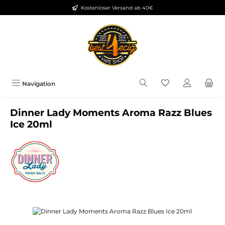
Kostenloser Versand ab 40€
Zum Hauptinhalt springen
Du hast 0 Produkt
Navigation
Dinner Lady Moments Aroma Razz Blues
Ice 20ml
Bildergalerie überspringen