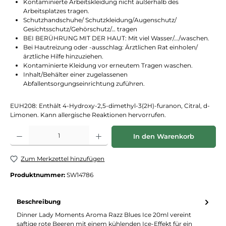
Kontaminierte Arbeitskleidung nicht außerhalb des
Arbeitsplatzes tragen.
Schutzhandschuhe/ Schutzkleidung/Augenschutz/
Gesichtsschutz/Gehörschutz/… tragen
BEI BERÜHRUNG MIT DER HAUT: Mit viel Wasser/…/waschen.
Bei Hautreizung oder -ausschlag: Ärztlichen Rat einholen/
ärztliche Hilfe hinzuziehen.
Kontaminierte Kleidung vor erneutem Tragen waschen.
Inhalt/Behälter einer zugelassenen
Abfallentsorgungseinrichtung zuführen.
EUH208: Enthält 4-Hydroxy-2,5-dimethyl-3(2H)-furanon, Citral, d-
Limonen. Kann allergische Reaktionen hervorrufen.
Produkt Anzahl: Gib den gewünschten Wert ein oder benutze die Schaltflächen
In den Warenkorb
Zum Merkzettel hinzufügen
Produktnummer:
SW14786
Beschreibung
Dinner Lady Moments Aroma Razz Blues Ice 20ml vereint
saftige rote Beeren mit einem kühlenden Ice-Effekt für ein