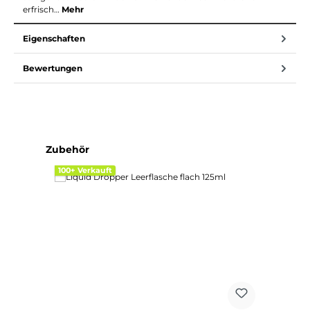
erfrisch…
Mehr
Eigenschaften
Bewertungen
Produktgalerie überspringen
Zubehör
100+ Verkauft