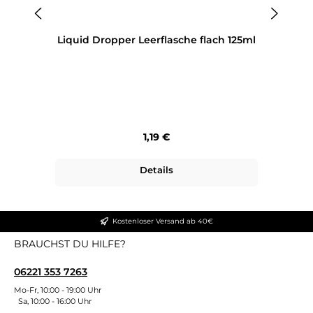
Liquid Dropper Leerflasche flach 125ml
Regulärer Preis:
1,19 €
Details
Kostenloser Versand ab 40€
BRAUCHST DU HILFE?
06221 353 7263
Mo-Fr, 10:00 - 19:00 Uhr
Sa, 10:00 - 16:00 Uhr