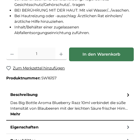
Gesichtsschutz/Gehörschutz/… tragen
BEI BERÜHRUNG MIT DER HAUT: Mit viel Wasser/…/waschen.
Bei Hautreizung oder -ausschlag: Ärztlichen Rat einholen/
ärztliche Hilfe hinzuziehen.
Inhalt/Behälter einer zugelassenen
Abfallentsorgungseinrichtung zuführen.
Produkt Anzahl: Gib den gewünschten Wert ein oder benutze die Schaltflächen
In den Warenkorb
Zum Merkzettel hinzufügen
Produktnummer:
SW16157
Beschreibung
Das Big Bottle Aroma Blueberry Razz 10ml verbindet die süße
Intensität von Blaubeeren mit der leichten Säure frischer Him…
Mehr
Eigenschaften