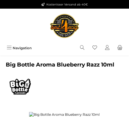
Kostenloser Versand ab 40€
Zum Hauptinhalt springen
Du hast 0 Produkt
Navigation
Big Bottle Aroma Blueberry Razz 10ml
Bildergalerie überspringen