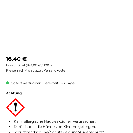
Regulärer Preis:
16,40 €
Inhalt:
10 ml
(164,00 € / 100 ml)
Preise inkl. MwSt. zzgl. Versandkosten
Sofort verfügbar, Lieferzeit: 1-3 Tage
Achtung
Kann allergische Hautreaktionen verursachen.
Darf nicht in die Hände von Kindern gelangen.
Schutzhandschuhe/ Schutzkleidung/Augenschutz/