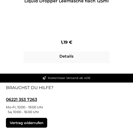
Liquid Dropper Leerflasche flach 125ml
Regulärer Preis:
1,19 €
Details
Kostenloser Versand ab 40€
BRAUCHST DU HILFE?
06221 353 7263
Mo-Fr, 10:00 - 19:00 Uhr
Sa, 10:00 - 16:00 Uhr
Vertrag widerrufen