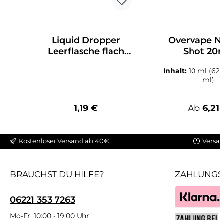
Liquid Dropper
Overvape N
Leerflasche flach
Shot 2
125ml
Inhalt:
10 ml
(62
ml)
Regulärer Preis:
Regulär
1,19 €
Ab
6,21
Kostenloser Versand ab 40€
Versa
BRAUCHST DU HILFE?
ZAHLUNG
06221 353 7263
Klarna
Mo-Fr, 10:00 - 19:00 Uhr