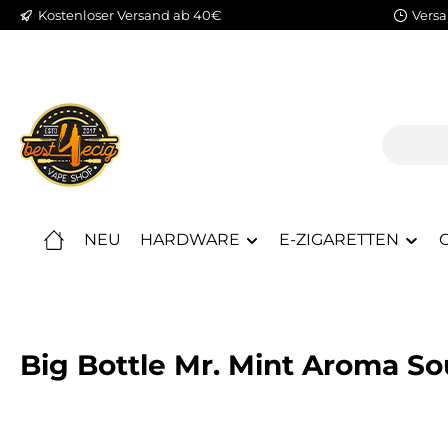
Kostenloser Versand ab 40€
Versa
m Hauptinhalt springen
Zur Suche springen
Zur Hauptnavigation springen
NEU
HARDWARE
E-ZIGARETTEN
C
Big Bottle Mr. Mint Aroma So