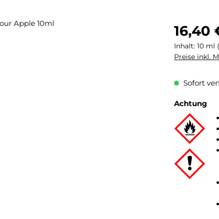
Regulärer Pr
16,40 
Inhalt:
10 ml
Preise inkl. 
Sofort ver
Achtung