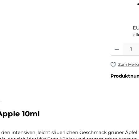
EU
al
Produkt Anza
Zum Merkze
Produktnu
Apple 10ml
t den intensiven, leicht säuerlichen Geschmack grüner Äpfel