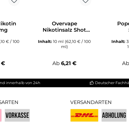
ikotin
Overvape
Pop
0mg
Nikotinsalz Shot
20mg
,10 € / 100
Inhalt:
10 ml
(62,10 € / 100
Inhalt:
ml)
er Preis:
Regulärer Preis:
Re
 €
Ab
6,21 €
A
nd innerhalb von 24h
Deutscher Fachh
SARTEN
VERSANDARTEN
Vorkasse
Benutzerdefiniertes Bild 1
Benutzerdefin