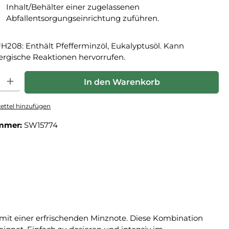
Inhalt/Behälter einer zugelassenen
Abfallentsorgungseinrichtung zuführen.
H208: Enthält Pfefferminzöl, Eukalyptusöl. Kann
lergische Reaktionen hervorrufen.
hl: Gib den gewünschten Wert ein oder benutze die Schaltfläche
In den Warenkorb
ttel hinzufügen
mmer:
SW15774
 mit einer erfrischenden Minznote. Diese Kombination