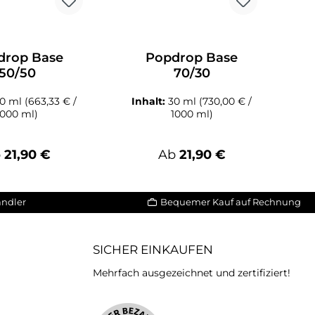
drop Base
Popdrop Base
50/50
70/30
30 ml
(663,33 € /
Inhalt:
30 ml
(730,00 € /
1000 ml)
1000 ml)
gulärer Preis:
Regulärer Preis:
b
21,90 €
Ab
21,90 €
ändler
Bequemer Kauf auf Rechnung
SICHER EINKAUFEN
Mehrfach ausgezeichnet und zertifiziert!
iertes Bild 2