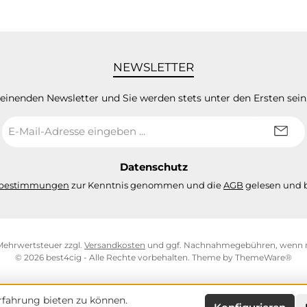
NEWSLETTER
heinenden Newsletter und Sie werden stets unter den Ersten sei
E-
Mail-
Adresse
*
Datenschutz
zbestimmungen
zur Kenntnis genommen und die
AGB
gelesen und b
. Mehrwertsteuer zzgl.
Versandkosten
und ggf. Nachnahmegebühren, wenn n
© 2026 best4cig - Alle Rechte vorbehalten. Theme by
ThemeWare®
fahrung bieten zu können.