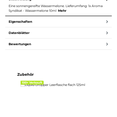
Eine sonnengereifte Wassermelone. Lieferumfang: 1x Aroma
Syndikat - Wassermelone 10ml
Mehr
Eigenschaften
Datenblätter
Bewertungen
Produktgalerie überspringen
Zubehör
100+ Verkauft