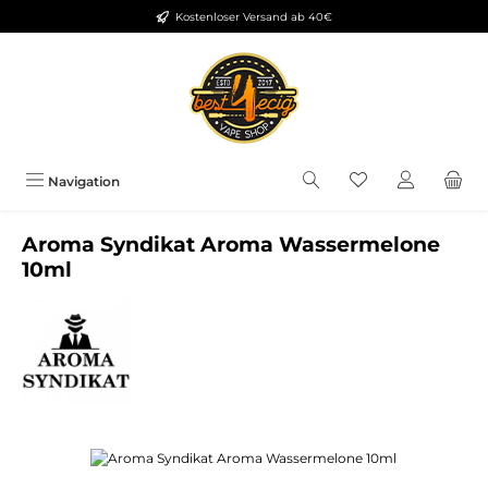
Kostenloser Versand ab 40€
Zum Hauptinhalt springen
Du hast 0 Produkt
Navigation
Aroma Syndikat Aroma Wassermelone
10ml
Bildergalerie überspringen