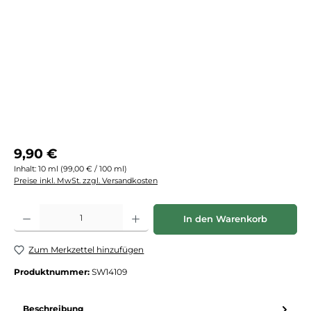
Regulärer Preis:
9,90 €
Inhalt:
10 ml
(99,00 € / 100 ml)
Preise inkl. MwSt. zzgl. Versandkosten
Produkt Anzahl: Gib den gewünschten Wert ein oder benutze die Schaltflächen
In den Warenkorb
Zum Merkzettel hinzufügen
Produktnummer:
SW14109
Beschreibung