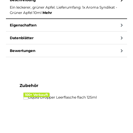
Ein leckerer, grüner Apfel. Lieferumfang: 1x Aroma Syndikat -
Grüner Apfel 10ml
Mehr
Eigenschaften
Datenblätter
Bewertungen
Produktgalerie überspringen
Zubehör
100+ Verkauft