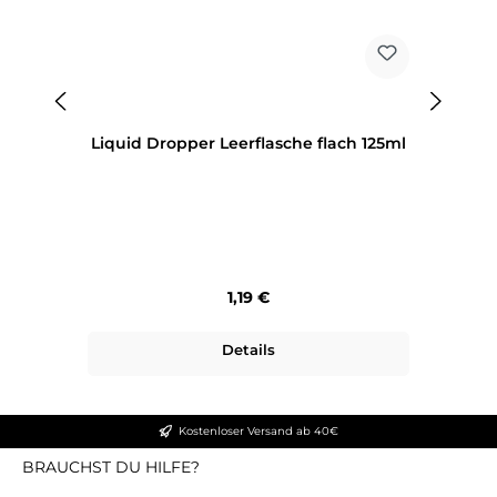
Liquid Dropper Leerflasche flach 125ml
Regulärer Preis:
1,19 €
Details
Kostenloser Versand ab 40€
BRAUCHST DU HILFE?