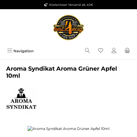
Kostenloser Versand ab 40€
Zum Hauptinhalt springen
Du hast 0 Produkt
Navigation
Aroma Syndikat Aroma Grüner Apfel
10ml
Bildergalerie überspringen