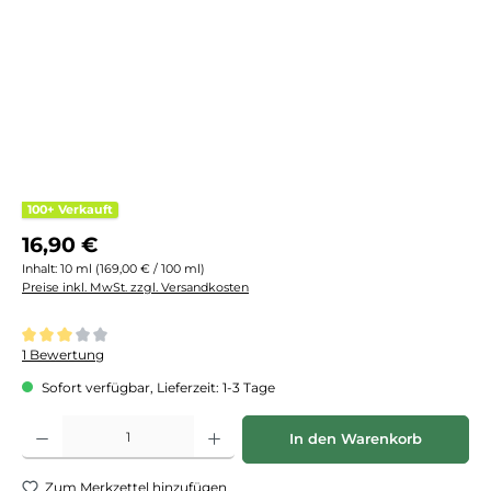
100+ Verkauft
Regulärer Preis:
16,90 €
Inhalt:
10 ml
(169,00 € / 100 ml)
Preise inkl. MwSt. zzgl. Versandkosten
Durchschnittliche Bewertung von 3 von 5 Sternen
1 Bewertung
Sofort verfügbar, Lieferzeit: 1-3 Tage
Produkt Anzahl: Gib den gewünschten Wert ein oder benutze die Schaltflächen
In den Warenkorb
Zum Merkzettel hinzufügen