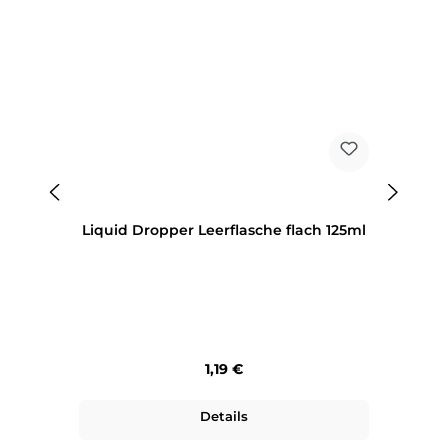
Liquid Dropper Leerflasche flach 125ml
Regulärer Preis:
1,19 €
Details