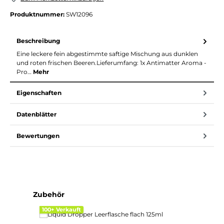
Produktnummer:
SW12096
Beschreibung
Eine leckere fein abgestimmte saftige Mischung aus dunklen
und roten frischen Beeren.Lieferumfang: 1x Antimatter Aroma -
Pro…
Mehr
Eigenschaften
Datenblätter
Bewertungen
Produktgalerie überspringen
Zubehör
100+ Verkauft