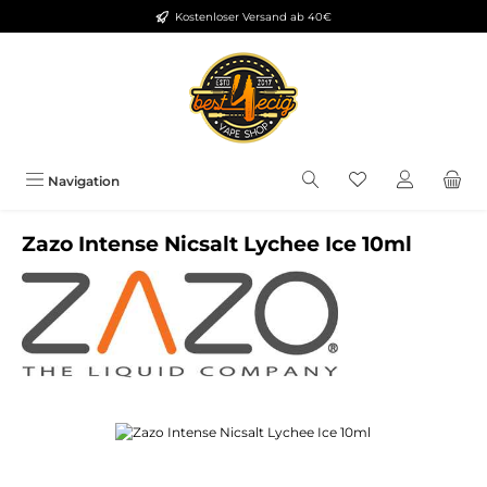
Kostenloser Versand ab 40€
Zum Hauptinhalt springen
Du hast 0 Produkt
Navigation
Zazo Intense Nicsalt Lychee Ice 10ml
Bildergalerie überspringen