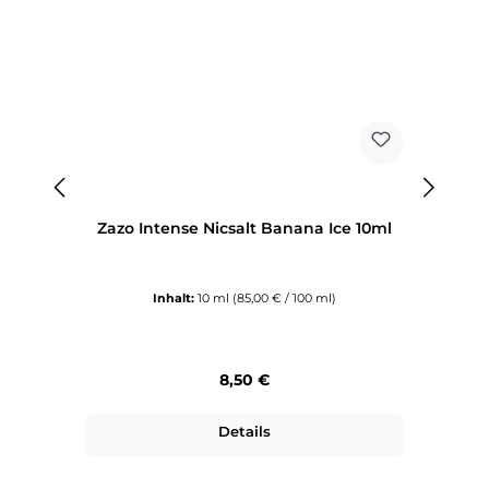
Zazo Intense Nicsalt Banana Ice 10ml
Za
Inhalt:
10 ml
(85,00 € / 100 ml)
Regulärer Preis:
8,50 €
Details