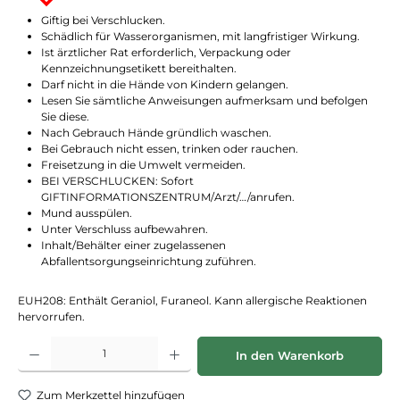
Giftig bei Verschlucken.
Schädlich für Wasserorganismen, mit langfristiger Wirkung.
Ist ärztlicher Rat erforderlich, Verpackung oder
Kennzeichnungsetikett bereithalten.
Darf nicht in die Hände von Kindern gelangen.
Lesen Sie sämtliche Anwei­sungen aufmerksam und befolgen
Sie diese.
Nach Gebrauch Hände gründlich waschen.
Bei Gebrauch nicht essen, trinken oder rauchen.
Freisetzung in die Umwelt vermeiden.
BEI VERSCHLUCKEN: Sofort
GIFTINFORMATIONSZENTRUM/Arzt/…/anrufen.
Mund ausspülen.
Unter Verschluss aufbewahren.
Inhalt/Behälter einer zugelassenen
Abfallentsorgungseinrichtung zuführen.
EUH208: Enthält Geraniol, Furaneol. Kann allergische Reaktionen
hervorrufen.
Produkt Anzahl: Gib den gewünschten Wert ein oder benutze die Schaltflächen
In den Warenkorb
Zum Merkzettel hinzufügen