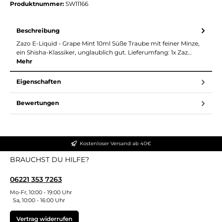
Produktnummer:
SW11166
Beschreibung
Zazo E-Liquid - Grape Mint 10ml Süße Traube mit feiner Minze,
ein Shisha-Klassiker, unglaublich gut. Lieferumfang: 1x Zaz…
Mehr
Eigenschaften
Bewertungen
Kostenloser Versand ab 40€
BRAUCHST DU HILFE?
06221 353 7263
Mo-Fr, 10:00 - 19:00 Uhr
Sa, 10:00 - 16:00 Uhr
Vertrag widerrufen