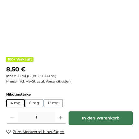
100+ Verkauft
Regulärer Preis:
8,50 €
Inhalt:
10 ml
(85,00 € / 100 ml)
Preise inkl. MwSt. zzgl. Versandkosten
auswählen
Nikotinstärke
4 mg
8 mg
12 mg
Produkt Anzahl: Gib den gewünschten Wert ein oder benutze die Schaltflächen
In den Warenkorb
Zum Merkzettel hinzufügen