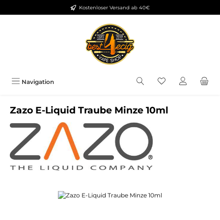
Kostenloser Versand ab 40€
Zum Hauptinhalt springen
Du hast 0 Produkt
Navigation
Zazo E-Liquid Traube Minze 10ml
Bildergalerie überspringen