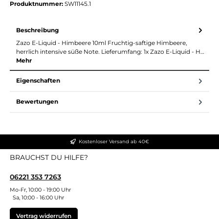
Produktnummer:
SW11145.1
Beschreibung
Zazo E-Liquid - Himbeere 10ml Fruchtig-saftige Himbeere,
herrlich intensive süße Note. Lieferumfang: 1x Zazo E-Liquid - H…
Mehr
Eigenschaften
Bewertungen
Kostenloser Versand ab 40€
BRAUCHST DU HILFE?
06221 353 7263
Mo-Fr, 10:00 - 19:00 Uhr
Sa, 10:00 - 16:00 Uhr
Vertrag widerrufen