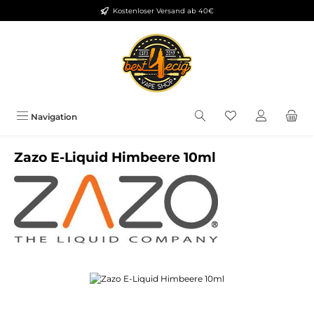
Kostenloser Versand ab 40€
Zum Hauptinhalt springen
Du hast 0 Produkt
Navigation
Zazo E-Liquid Himbeere 10ml
Bildergalerie überspringen