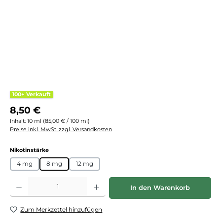
100+ Verkauft
Regulärer Preis:
8,50 €
Inhalt:
10 ml
(85,00 € / 100 ml)
Preise inkl. MwSt. zzgl. Versandkosten
auswählen
Nikotinstärke
4 mg
8 mg
12 mg
Produkt Anzahl: Gib den gewünschten Wert ein oder benutze die Schaltflächen
In den Warenkorb
Zum Merkzettel hinzufügen