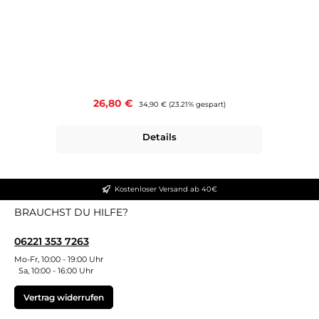
Verkaufspreis:
26,80 €
Regulärer Preis:
34,90 €
(23.21% gespart)
Details
Kostenloser Versand ab 40€
BRAUCHST DU HILFE?
06221 353 7263
Mo-Fr, 10:00 - 19:00 Uhr
Sa, 10:00 - 16:00 Uhr
Vertrag widerrufen