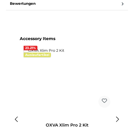
Bewertungen
Produktgalerie überspringen
Accessory Items
23.21
%
Auslaufartikel
OXVA Xlim Pro 2 Kit