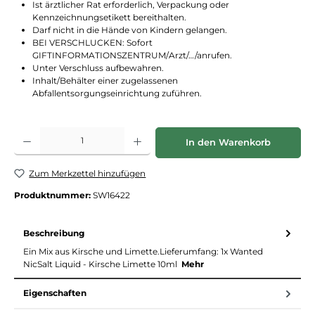
Ist ärztlicher Rat erforderlich, Verpackung oder
Kennzeichnungsetikett bereithalten.
Darf nicht in die Hände von Kindern gelangen.
BEI VERSCHLUCKEN: Sofort
GIFTINFORMATIONSZENTRUM/Arzt/…/anrufen.
Unter Verschluss aufbewahren.
Inhalt/Behälter einer zugelassenen
Abfallentsorgungseinrichtung zuführen.
Produkt Anzahl: Gib den gewünschten Wert ein oder benutze die Schaltflächen
In den Warenkorb
Zum Merkzettel hinzufügen
Produktnummer:
SW16422
Beschreibung
Ein Mix aus Kirsche und Limette.Lieferumfang: 1x Wanted
NicSalt Liquid - Kirsche Limette 10ml
Mehr
Eigenschaften