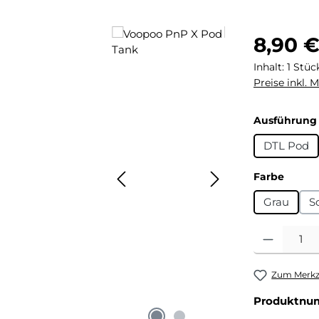
Regulärer Pr
8,90 
Inhalt:
1 Stüc
Preise inkl. 
Ausführung
DTL Pod
auswä
Farbe
Grau
S
Produkt Anza
Zum Merkze
Produktnu