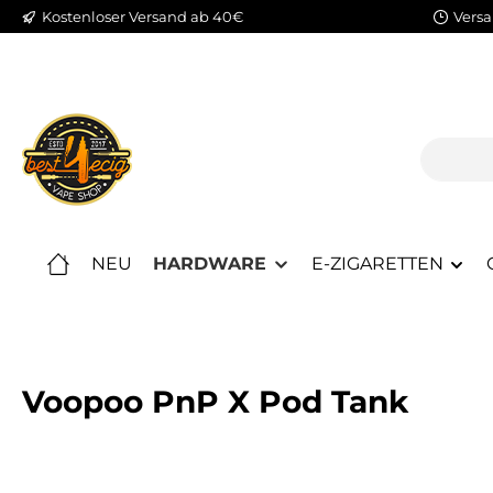
Kostenloser Versand ab 40€
Versa
m Hauptinhalt springen
Zur Suche springen
Zur Hauptnavigation springen
NEU
HARDWARE
E-ZIGARETTEN
Voopoo PnP X Pod Tank