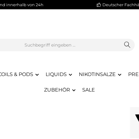
nd innerhalb von 24h
Deutscher Fachh
COILS & PODS
LIQUIDS
NIKOTINSALZE
PRE
ZUBEHÖR
SALE