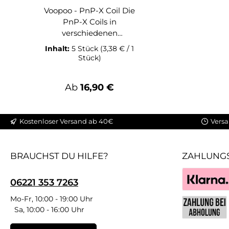
Voopoo - PnP-X Coil Die
PnP-X Coils in
verschiedenen
Widerständen werden
Inhalt:
5 Stück
(3,38 € / 1
packweise geliefert.
Stück)
Lieferumfang: 1x Voopoo
PnP-X Coil
Regulärer Preis:
Ab
16,90 €
Kostenloser Versand ab 40€
Versa
BRAUCHST DU HILFE?
ZAHLUNG
06221 353 7263
Klarna
Mo-Fr, 10:00 - 19:00 Uhr
Sa, 10:00 - 16:00 Uhr
Benutzerdefin