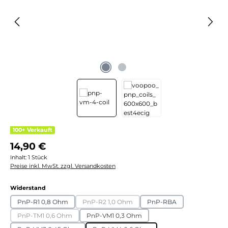
100+ Verkauft
Regulärer Preis:
14,90 €
Inhalt:
1 Stück
Preise inkl. MwSt. zzgl. Versandkosten
auswählen
Widerstand
PnP-R1 0,8 Ohm
PnP-R2 1,0 Ohm
PnP-RBA
(Diese Option ist zurzeit nicht verfügbar.)
PnP-TM1 0,6 Ohm
PnP-VM1 0,3 Ohm
(Diese Option ist zurzeit nicht verfügbar.)