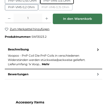
PnP-VM3 0,45 Ohm
PnP-VM4 0,6 Ohm
PnP-VM5 0,2 Ohm
PnP-VM6 0,15 Ohm
(Diese Option ist zurzeit nicht verfügbar.
Produkt Anzahl: Gib den gewünschten Wert ein oder benutze die Schaltflächen
In den Warenkorb
Zum Merkzettel hinzufügen
Produktnummer:
SW13023.2
Beschreibung
Voopoo - PnP Coil Die PnP Coils in verschiedenen
Widerständen werden stückweise/packweise geliefert.
Lieferumfang: 1x Voop…
Mehr
Bewertungen
Produktgalerie überspringen
Accessory Items