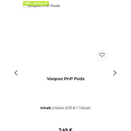
100+ Verkauft
Ti
Voopoo PnP Pods
Inhalt:
2 Stück
(3,75 € / 1 Stück)
Regulärer Preis:
7,49 €