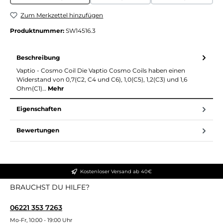
(Diese Option ist zurzeit nicht verfügbar.)
(Diese Option ist zurzeit nicht verfügba
(Diese Option is
Zum Merkzettel hinzufügen
Produktnummer:
SW14516.3
Beschreibung
Vaptio - Cosmo Coil Die Vaptio Cosmo Coils haben einen
Widerstand von 0,7(C2, C4 und C6), 1,0(C5), 1,2(C3) und 1,6
Ohm(C1)…
Mehr
Eigenschaften
Bewertungen
Kostenloser Versand ab 40€
BRAUCHST DU HILFE?
06221 353 7263
Mo-Fr, 10:00 - 19:00 Uhr