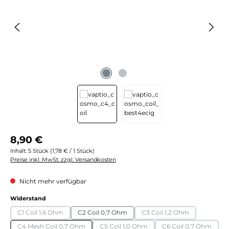
Regulärer Preis:
8,90 €
Inhalt:
5 Stück
(1,78 € / 1 Stück)
Preise inkl. MwSt. zzgl. Versandkosten
Nicht mehr verfügbar
auswählen
Widerstand
C1 Coil 1,6 Ohm
C2 Coil 0,7 Ohm
C3 Coil 1,2 Ohm
(Diese Option ist zurzeit nicht verfügbar.)
(Diese Option ist zurzei
C4 Mesh Coil 0,7 Ohm
C5 Coil 1,0 Ohm
C6 Coil 0,7 Ohm