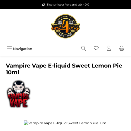
Kostenloser Versand ab 40€
Zum Hauptinhalt springen
Du hast 0 Produkt
Navigation
Vampire Vape E-liquid Sweet Lemon Pie
10ml
Bildergalerie überspringen