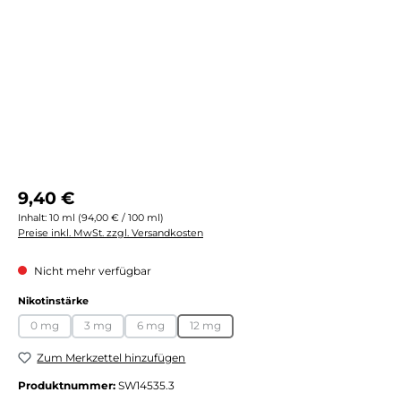
Regulärer Preis:
9,40 €
Inhalt:
10 ml
(94,00 € / 100 ml)
Preise inkl. MwSt. zzgl. Versandkosten
Nicht mehr verfügbar
auswählen
Nikotinstärke
0 mg
3 mg
6 mg
12 mg
(Diese Option ist zurzeit nicht verfügbar.)
(Diese Option ist zurzeit nicht verfügbar.)
(Diese Option ist zurzeit nicht verfügbar.)
(Diese Option ist zurzeit nicht verfügbar.
Zum Merkzettel hinzufügen
Produktnummer:
SW14535.3