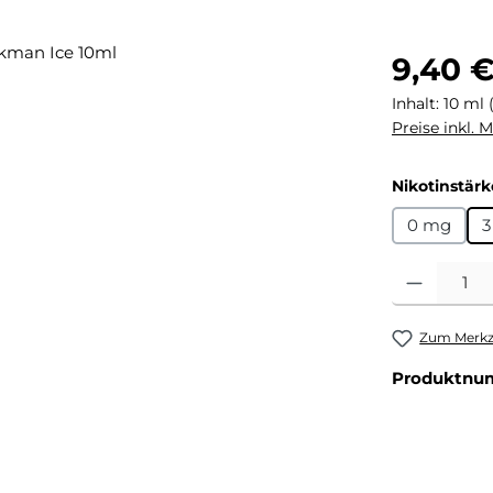
Regulärer Pr
9,40 
Inhalt:
10 ml
Preise inkl. 
Nikotinstärk
0 mg
3
Produkt Anza
Zum Merkze
Produktnu