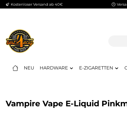
Kostenloser Versand ab 40€
Versa
m Hauptinhalt springen
Zur Suche springen
Zur Hauptnavigation springen
NEU
HARDWARE
E-ZIGARETTEN
C
Vampire Vape E-Liquid Pinkm