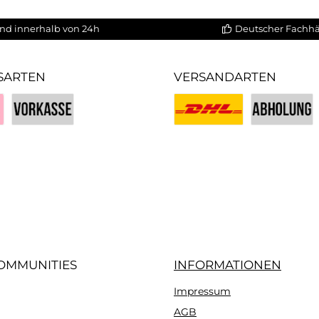
nd innerhalb von 24h
Deutscher Fachh
SARTEN
VERSANDARTEN
Vorkasse
Benutzerdefiniertes Bild 1
Benutzerdefin
iertes Bild 3
OMMUNITIES
INFORMATIONEN
Impressum
gram
AGB