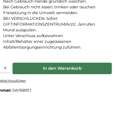
Nach Gebrauch Hände gründlich waschen.
Bei Gebrauch nicht essen, trinken oder rauchen.
Freisetzung in die Umwelt vermeiden.
BEI VERSCHLUCKEN: Sofort
GIFTINFORMATIONSZENTRUM/Arzt/…/anrufen.
Mund ausspülen.
Unter Verschluss aufbewahren.
Inhalt/Behälter einer zugelassenen
Abfallentsorgungseinrichtung zuführen.
hl: Gib den gewünschten Wert ein oder benutze die Schaltfläche
In den Warenkorb
ttel hinzufügen
mmer:
SW16891.1