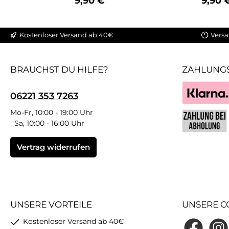
Regulärer Preis:
Regulä
9,90 €
9,90 
Kostenloser Versand ab 40€
Versa
BRAUCHST DU HILFE?
ZAHLUNG
06221 353 7263
Klarna
Mo-Fr, 10:00 - 19:00 Uhr
Sa, 10:00 - 16:00 Uhr
Benutzerdefin
Vertrag widerrufen
UNSERE VORTEILE
UNSERE C
Kostenloser Versand ab 40€