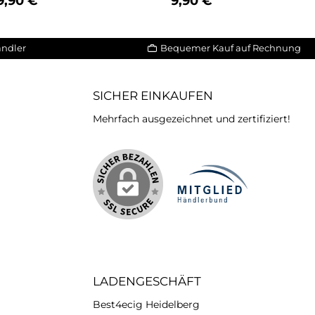
Regulärer Preis:
Regulärer Preis:
9,90 €
9,90 €
ändler
Bequemer Kauf auf Rechnung
SICHER EINKAUFEN
Mehrfach ausgezeichnet und zertifiziert!
iertes Bild 2
LADENGESCHÄFT
Best4ecig Heidelberg