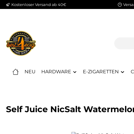
Kostenloser Versand ab 40€
Versa
m Hauptinhalt springen
Zur Suche springen
Zur Hauptnavigation springen
NEU
HARDWARE
E-ZIGARETTEN
C
Self Juice NicSalt Watermelo