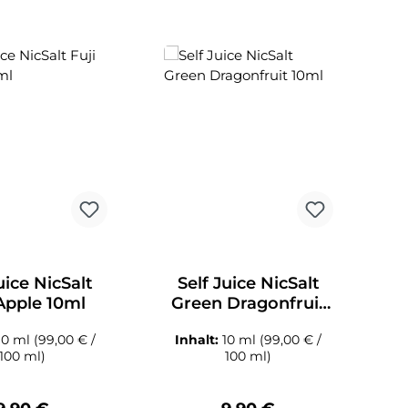
uice NicSalt
Self Juice NicSalt
 Apple 10ml
Green Dragonfruit
P
10ml
10 ml
(99,00 € /
Inhalt:
10 ml
(99,00 € /
100 ml)
100 ml)