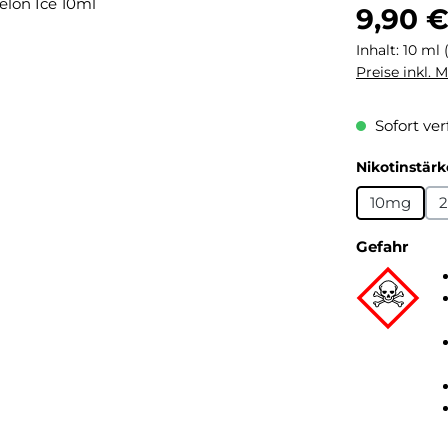
Regulärer Pr
9,90 
Inhalt:
10 ml
Preise inkl. 
Sofort ver
Nikotinstärk
10mg
Gefahr