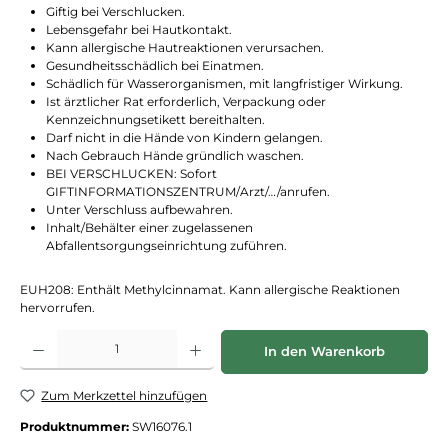
Giftig bei Verschlucken.
Lebensgefahr bei Hautkontakt.
Kann allergische Hautreaktionen verursachen.
Gesundheitsschädlich bei Einatmen.
Schädlich für Wasserorganismen, mit langfristiger Wirkung.
Ist ärztlicher Rat erforderlich, Verpackung oder
Kennzeichnungsetikett bereithalten.
Darf nicht in die Hände von Kindern gelangen.
Nach Gebrauch Hände gründlich waschen.
BEI VERSCHLUCKEN: Sofort
GIFTINFORMATIONSZENTRUM/Arzt/…/anrufen.
Unter Verschluss aufbewahren.
Inhalt/Behälter einer zugelassenen
Abfallentsorgungseinrichtung zuführen.
EUH208: Enthält Methylcinnamat. Kann allergische Reaktionen
hervorrufen.
Produkt Anzahl: Gib den gewünschten Wert ein oder benutze die Schaltflächen
In den Warenkorb
Zum Merkzettel hinzufügen
Produktnummer:
SW16076.1