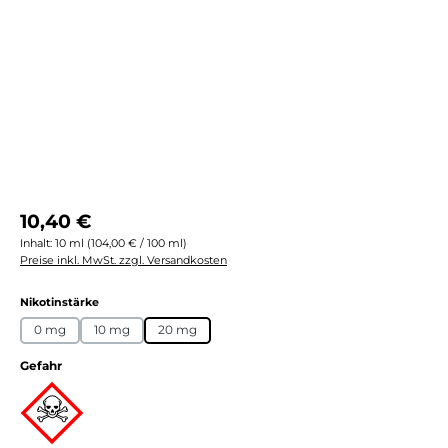
Regulärer Preis:
10,40 €
Inhalt:
10 ml
(104,00 € / 100 ml)
Preise inkl. MwSt. zzgl. Versandkosten
auswählen
Nikotinstärke
0 mg
10 mg
20 mg
Gefahr