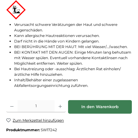
Verursacht schwere Verätzungen der Haut und schwere
Augenschäden.
Kann allergische Hautreaktionen verursachen.
Darf nicht in die Hände von Kindern gelangen.
BEI BERÜHRUNG MIT DER HAUT: Mit viel Wasser/…/waschen.
BEI KONTAKT MIT DEN AUGEN: Einige Minuten lang behutsam
mit Wasser spülen. Eventuell vorhandene Kontaktlinsen nach
Möglichkeit entfernen. Weiter spülen.
Bei Hautreizung oder -ausschlag: Ärztlichen Rat einholen/
ärztliche Hilfe hinzuziehen.
Inhalt/Behälter einer zugelassenen
Abfallentsorgungseinrichtung zuführen.
Produkt Anzahl: Gib den gewünschten Wert ein oder benutze die Schaltflächen
In den Warenkorb
Zum Merkzettel hinzufügen
Produktnummer:
SW17242