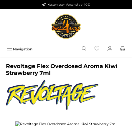
Kostenloser Versand ab 40€
Zum Hauptinhalt springen
Du hast 0 Produkt
Navigation
Revoltage Flex Overdosed Aroma Kiwi
Strawberry 7ml
Bildergalerie überspringen