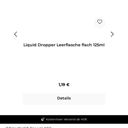
Liquid Dropper Leerflasche flach 125ml
Regulärer Preis:
1,19 €
Details
Kostenloser Versand ab 40€