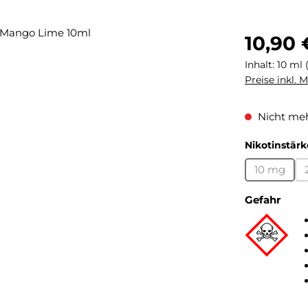
Regulärer Pr
10,90 
Inhalt:
10 ml
Preise inkl. 
Nicht meh
Nikotinstärk
10 mg
(Diese Op
Gefahr