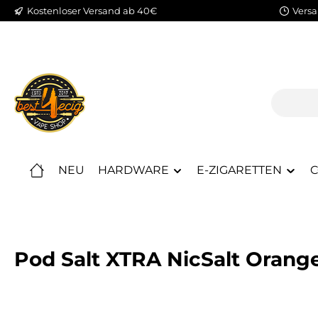
Kostenloser Versand ab 40€
Versa
m Hauptinhalt springen
Zur Suche springen
Zur Hauptnavigation springen
NEU
HARDWARE
E-ZIGARETTEN
C
Pod Salt XTRA NicSalt Oran