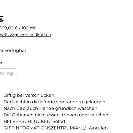
eis:
€
(109,00 € / 100 ml)
MwSt. zzgl. Versandkosten
r verfügbar
auswählen
e
20 mg
tion ist zurzeit nicht verfügbar.)
(Diese Option ist zurzeit nicht verfügbar.)
Giftig bei Verschlucken.
Darf nicht in die Hände von Kindern gelangen.
Nach Gebrauch Hände gründlich waschen.
Bei Gebrauch nicht essen, trinken oder rauchen.
BEI VERSCHLUCKEN: Sofort
GIFTINFORMATIONSZENTRUM/Arzt/…/anrufen.