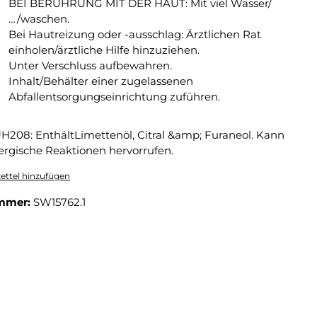
BEI BERÜHRUNG MIT DER HAUT: Mit viel Wasser/
…/waschen.
Bei Hautreizung oder -ausschlag: Ärztlichen Rat
einholen/ärztliche Hilfe hinzuziehen.
Unter Verschluss aufbewahren.
Inhalt/Behälter einer zugelassenen
Abfallentsorgungseinrichtung zuführen.
H208: EnthältLimettenöl, Citral &amp; Furaneol. Kann
lergische Reaktionen hervorrufen.
ttel hinzufügen
mmer:
SW15762.1