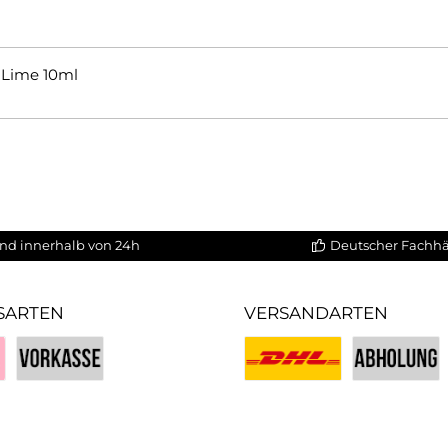
 Lime 10ml
nd innerhalb von 24h
Deutscher Fachh
SARTEN
VERSANDARTEN
Vorkasse
Benutzerdefiniertes Bild 1
Benutzerdefin
iertes Bild 3