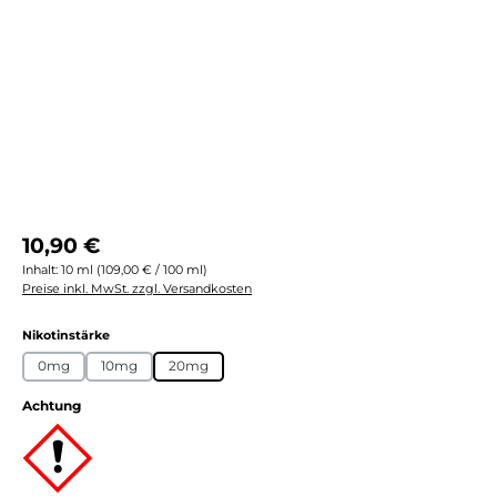
Regulärer Preis:
10,90 €
Inhalt:
10 ml
(109,00 € / 100 ml)
Preise inkl. MwSt. zzgl. Versandkosten
auswählen
Nikotinstärke
0mg
10mg
20mg
Achtung