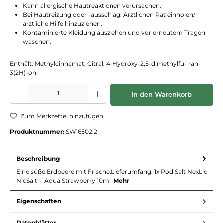
Kann allergische Hautreaktionen verursachen.
Bei Hautreizung oder -ausschlag: Ärztlichen Rat einholen/
ärztliche Hilfe hinzuziehen.
Kontaminierte Kleidung ausziehen und vor erneutem Tragen
waschen.
Enthält: Methylcinnamat; Citral; 4-Hydroxy-2,5-dimethylfu- ran-
3(2H)-on
Produkt Anzahl: Gib den gewünschten Wert ein oder benutze die Schaltflächen
In den Warenkorb
Zum Merkzettel hinzufügen
Produktnummer:
SW16502.2
Beschreibung
Eine süße Erdbeere mit Frische.Lieferumfang: 1x Pod Salt NexLiq
NicSalt - Aqua Strawberry 10ml
Mehr
Eigenschaften
Datenblätter