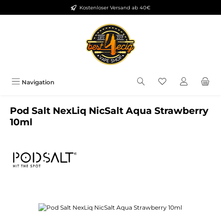
Kostenloser Versand ab 40€
Zum Hauptinhalt springen
Du hast 0 Produkt
Navigation
Pod Salt NexLiq NicSalt Aqua Strawberry
10ml
Bildergalerie überspringen