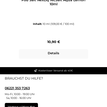
10ml
Inhalt:
10 ml
(109,00 € / 100 ml)
Regulärer Preis:
10,90 €
Details
Kostenloser Versand ab 40€
BRAUCHST DU HILFE?
06221 353 7263
Mo-Fr, 10:00 - 19:00 Uhr
Sa, 10:00 - 16:00 Uhr
Vertrag widerrufen