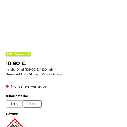
100+ Verkauft
Regulärer Preis:
10,90 €
Inhalt:
10 ml
(109,00 € / 100 ml)
Preise inkl. MwSt. zzgl. Versandkosten
Nicht mehr verfügbar
auswählen
Nikotinstärke
11 mg
20 mg
(Diese Option ist zurzeit nicht verfügbar.)
Gefahr