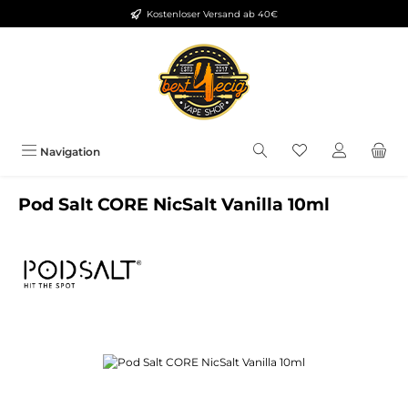
Kostenloser Versand ab 40€
Zum Hauptinhalt springen
Du hast 0 Produkt
Navigation
Pod Salt CORE NicSalt Vanilla 10ml
Bildergalerie überspringen