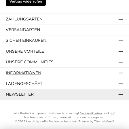
Vertrag widerrufen
ZAHLUNGSARTEN
VERSANDARTEN
SICHER EINKAUFEN
UNSERE VORTEILE
UNSERE COMMUNITIES
INFORMATIONEN
LADENGESCHÄFT
NEWSLETTER
Alle Preise inkl. gesetzl. Mehrwertsteuer zzgl.
Versandkosten
und ggf.
Nachnahmegebühren, wenn nicht anders angegeben.
© 2026 best4cig - Alle Rechte vorbehalten. Theme by
ThemeWare®