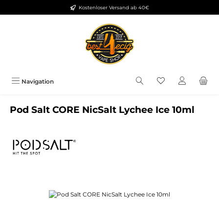
Kostenloser Versand ab 40€
Zum Hauptinhalt springen
Du hast 0 Produkt
Navigation
Pod Salt CORE NicSalt Lychee Ice 10ml
Bildergalerie überspringen