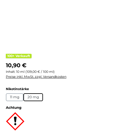
100+ Verkauft
Regulärer Preis:
10,90 €
Inhalt:
10 ml
(109,00 € / 100 ml)
Preise inkl. MwSt. zzgl. Versandkosten
auswählen
Nikotinstärke
11 mg
20 mg
Achtung