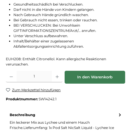
Gesundheitsschädlich bei Verschlucken.
Darf nicht in die Hände von Kindern gelangen.
Nach Gebrauch Hände gründlich waschen.
Bei Gebrauch nicht essen, trinken oder rauchen.
BEI VERSCHLUCKEN: Bei Unwohlsein
GIFTINFORMATIONSZENTRUM/Arzt/… anrufen.
Unter Verschluss aufbewahren.
Inhalt/Behälter einer zugelassenen
Abfallentsorgungseinrichtung zuführen.
EUH208: Enthält Citronellol. Kann allergische Reaktionen
verursachen.
Produkt Anzahl: Gib den gewünschten Wert ein oder benutze die Schaltflächen
In den Warenkorb
Zum Merkzettel hinzufügen
Produktnummer:
SW14242.1
Beschreibung
Ein leckerer Mix aus Lychee und einem Hauch
Frische.Lieferumfang: 1x Pod Salt NicSalt Liquid - Lychee Ice